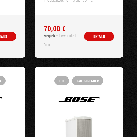
Frequenzgang -10 dB: 35 –…
70,00
€
Mietpreis
zzgl. MwSt. abzgl.
TAILS
DETAILS
Rabatt
R
TON
LAUTSPRECHER