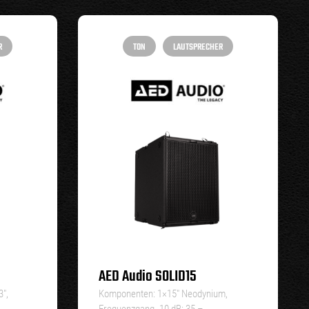
R
TON
LAUTSPRECHER
AED Audio SOLID15
3″,
Komponenten: 1×15″ Neodynium,