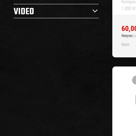
Komponen
VIDEO
1.000 Wa
60,0
Mietpreis
zzg
Rabatt