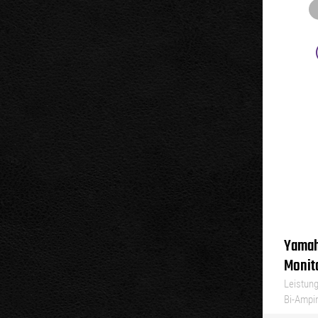
Yamah
Monit
Leistung
Bi-Ampi