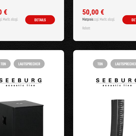
0
€
50,00
€
l. MwSt. abzgl.
Mietpreis
zzgl. MwSt. abzgl.
DETAILS
DE
Rabatt
TON
LAUTSPRECHER
TON
LAUTSPRECHE