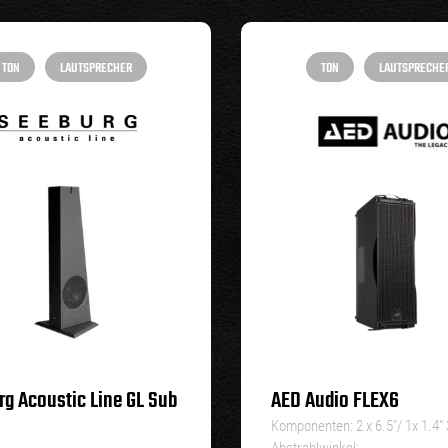
TON
LAUTSPRECHER
TON
LAUTSPRECHE
g Acoustic Line GL Sub
AED Audio FLEX6
Komponenten: 2 x 6.5″/ 1x 1.4″ 