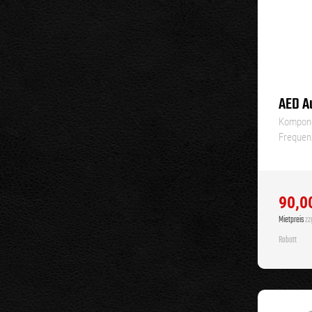
AED A
Kompone
Frequen
90,0
Mietpreis
zzg
Rabatt