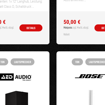
Abstrahlwinkel:…
ten: 1x 12” Langhub, Leistung:
tt Class D, Schalldruck:…
0
€
50,00
€
l. MwSt. abzgl.
Mietpreis
zzgl. MwSt. abzgl.
DETAILS
DE
Rabatt
TON
LAUTSPRECHER
TON
LAUTSPRECHE