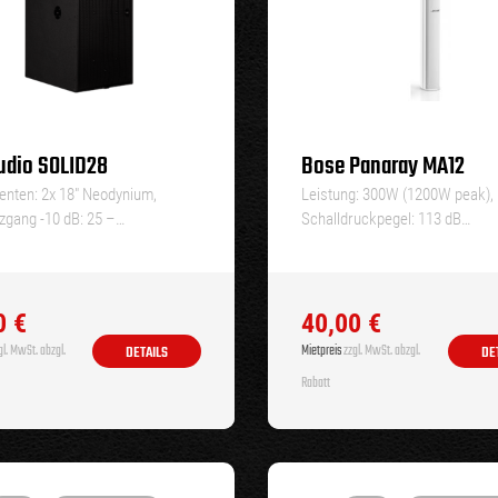
udio SOLID28
Bose Panaray MA12
nten: 2x 18″ Neodynium,
Leistung: 300W (1200W peak),
zgang -10 dB: 25 –…
Schalldruckpegel: 113 dB…
0
€
40,00
€
l. MwSt. abzgl.
Mietpreis
zzgl. MwSt. abzgl.
DETAILS
DE
Rabatt