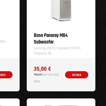
Bose Panaray MB4
Subwoofer
 Max.
Leistung: 200 W, Impedanz: 8 Ohm,
Frequenz: 40…
35,00
€
Mietpreis
zzgl. MwSt. abzgl.
TAILS
DETAILS
Rabatt