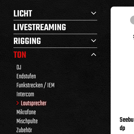
LICHT
LIVESTREAMING
RIGGING
TON
DJ
Endstufen
Funkstrecken / IEM
Intercom
Lautsprecher
Mikrofone
Seebur
Mischpulte
dp
Zubehör