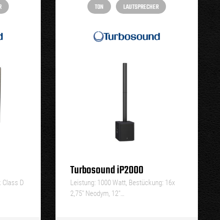
R
TON
LAUTSPRECHER
Turbosound iP2000
k Class D
Leistung: 1000 Watt, Bestückung: 16x
2,75″ Neodym, 12″…