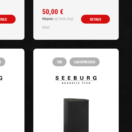
50,00
€
Mietpreis
zzgl. MwSt. abzgl.
TAILS
DETAILS
Rabatt
R
TON
LAUTSPRECHER