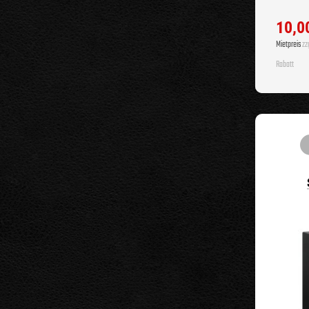
10,0
Mietpreis
zzg
Rabatt