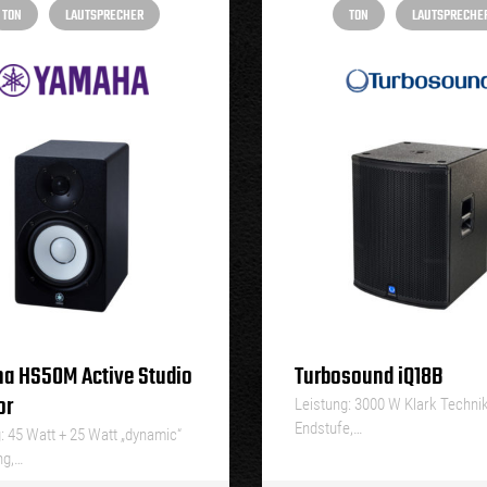
TON
LAUTSPRECHER
TON
LAUTSPRECHE
a HS50M Active Studio
Turbosound iQ18B
or
Leistung: 3000 W Klark Techni
Endstufe,…
: 45 Watt + 25 Watt „dynamic“
ng,…