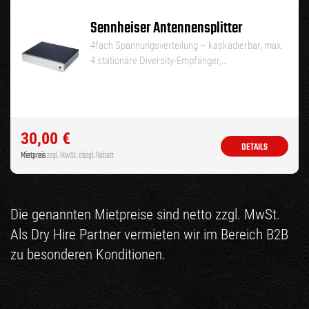
Sennheiser Antennensplitter
4fach Spannungsverteilung – kaskadierbar, max.
4 stationäre Diversity-Empfänger,…
30,00
€
DETAILS
Mietpreis
zzgl. MwSt. abzgl. Rabatt
Die genannten Mietpreise sind netto zzgl. MwSt.
Als Dry Hire Partner vermieten wir im Bereich B2B
zu besonderen Konditionen.