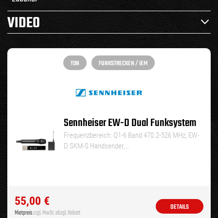
VIDEO
TON
FUNKSTRECKEN / IEM
Sennheiser EW-D Dual Funksystem
Frequenzbereich: Q1-6 Band 470.2-526 MHz, EW-
D SKM-S Handsender,…
55,00
€
DETAILS
Mietpreis
zzgl. MwSt. abzgl. Rabatt