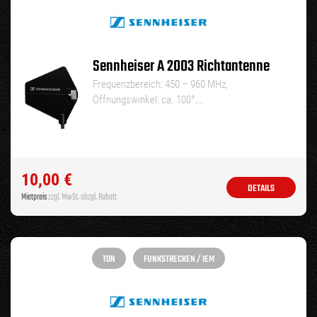
Sennheiser A 2003 Richtantenne
Frequenzbereich: 450 – 960 MHz,
Öffnungswinkel: ca. 100°,…
10,00
€
DETAILS
Mietpreis
zzgl. MwSt. abzgl. Rabatt
TON
FUNKSTRECKEN / IEM