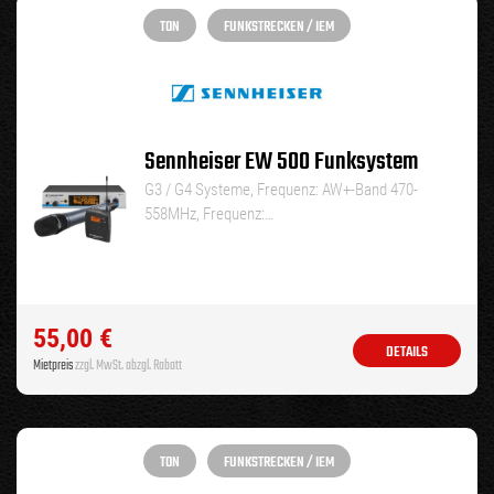
TON
FUNKSTRECKEN / IEM
Sennheiser EW 500 Funksystem
G3 / G4 Systeme, Frequenz: AW+-Band 470-
558MHz, Frequenz:…
55,00
€
DETAILS
Mietpreis
zzgl. MwSt. abzgl. Rabatt
TON
FUNKSTRECKEN / IEM