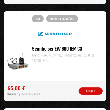
TON
FUNKSTRECKEN / IEM
Sennheiser EW 300 IEM G3
Band: 734-776 (MHz), Frequenzgang: 25 (Hz) –
15000 (Hz),…
65,00
€
DETAILS
Mietpreis
zzgl. MwSt. abzgl. Rabatt