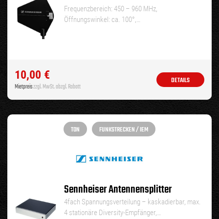
Frequenzbereich: 450 – 960 MHz,
Öffnungswinkel: ca. 100°,…
10,00
€
DETAILS
Mietpreis
zzgl. MwSt. abzgl. Rabatt
TON
FUNKSTRECKEN / IEM
Sennheiser Antennensplitter
4fach Spannungsverteilung – kaskadierbar, max.
4 stationäre Diversity-Empfänger,…