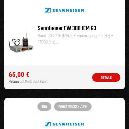
Sennheiser EW 300 IEM G3
Band: 734-776 (MHz), Frequenzgang: 25 (Hz) –
15000 (Hz),…
65,00
€
DETAILS
Mietpreis
zzgl. MwSt. abzgl. Rabatt
TON
FUNKSTRECKEN / IEM