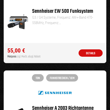
Sennheiser EW 500 Funksystem
G3 / G4 Systeme, Frequenz: AW+-Band 470-
558MHz, Frequenz:…
55,00
€
DETAILS
Mietpreis
zzgl. MwSt. abzgl. Rabatt
TON
FUNKSTRECKEN / IEM
Sennheiser A 2003 Richtantenne