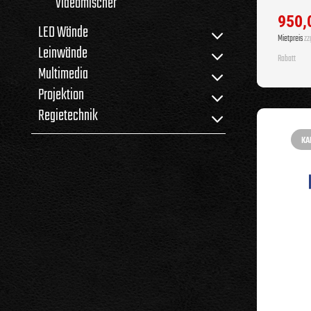
Videomischer
950,
LED Wände
Mietpreis
zzg
Leinwände
Rabatt
Multimedia
Projektion
Regietechnik
KA