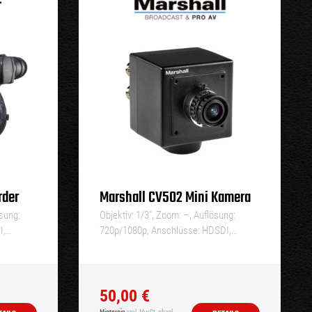
der
Marshall CV502 Mini Kamera
ösung:
Objektiv: 1/3″, Zoom: –, Auflösung:
I,…
720p/1080p, Anschlüsse: HDSDI,…
50,00
€