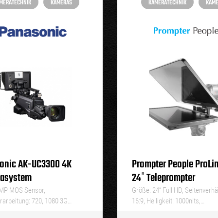
MERATECHNIK
KAMERAS
KAMERATECHNIK
KAM
onic AK-UC3300 4K
Prompter People ProLi
asystem
24″ Teleprompter
1MP MOS Sensor,
Größe: 24“ Full HD, Seitenverhäl
rarbeitung: 720, 1080 3G…
16:9, Helligkeit: 1000nits,…