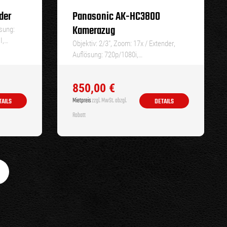
der
Panasonic AK-HC3800
Kamerazug
ösung:
I,…
Objektiv: 2/3″, Zoom: 17x / Extender,
Auflösung: 720p/1080i,…
850,00
€
Mietpreis
zzgl. MwSt. abzgl.
TAILS
DETAILS
Rabatt
iträge