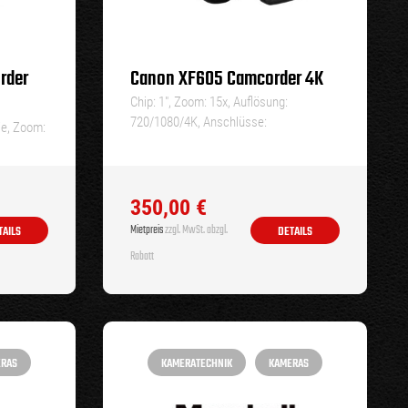
rder
Canon XF605 Camcorder 4K
Chip: 1″, Zoom: 15x, Auflösung:
720/1080/4K, Anschlüsse:
ie, Zoom:
HDSDI+HDMI,…
350,00
€
Mietpreis
zzgl. MwSt. abzgl.
TAILS
DETAILS
Rabatt
ERAS
KAMERATECHNIK
KAMERAS