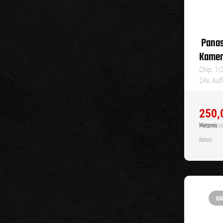
Panas
Kamer
Chip: 1
24x, Auf
250,
Mietpreis
zzg
Rabatt
KA