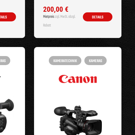
200,00
€
Mietpreis
zzgl. MwSt. abzgl.
TAILS
DETAILS
Rabatt
ERAS
KAMERATECHNIK
KAMERAS