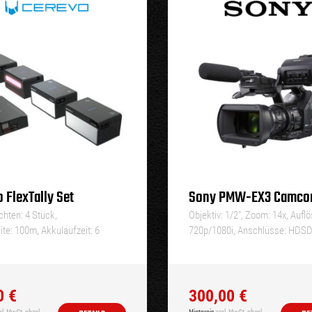
 FlexTally Set
Sony PMW-EX3 Camcor
hten: 4 Stück,
Objektiv: 1/2″, Zoom: 14x, Aufl
te: 100m, Akkulaufzeit: 6
720p/1080i, Anschlüsse: HDSD
0
€
300,00
€