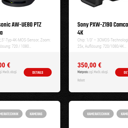
onic AW-UE80 PTZ
Sony PXW-Z190 Camco
a
4K
/2,5″-Typ-4K-MOS-Sensor, Zoom:
Chip: 1/3″ – 3CMOS-Technolog
lösung: 720 / 1080…
25x, Auflösung: 720/1080/4K…
00
€
350,00
€
l. MwSt. abzgl.
Mietpreis
zzgl. MwSt. abzgl.
DETAILS
DE
Rabatt
MERATECHNIK
KAMERAS
KAMERATECHNIK
KAM