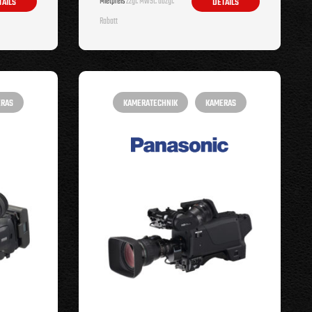
Mietpreis
zzgl. MwSt. abzgl.
TAILS
DETAILS
Rabatt
ERAS
KAMERATECHNIK
KAMERAS