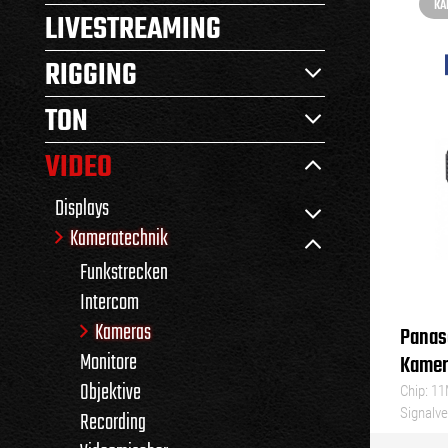
KA
LIVESTREAMING
RIGGING
TON
VIDEO
Displays
Kameratechnik
Funkstrecken
Intercom
Kameras
Panas
Monitore
Kamer
Objektive
Chip: 1
Signalve
Recording