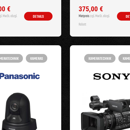
00
€
375,00
€
l. MwSt. abzgl.
Mietpreis
zzgl. MwSt. abzgl.
DETAILS
DE
Rabatt
MERATECHNIK
KAMERAS
KAMERATECHNIK
KAM