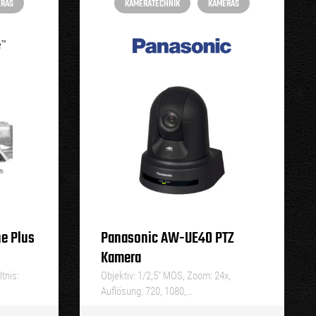
ERAS
KAMERATECHNIK
KAMERAS
ne Plus
Panasonic AW-UE40 PTZ
Kamera
tnis:
Objektiv: 1/2,5″ MOS, Zoom: 24x,
Auflösung: 720, 1080,…