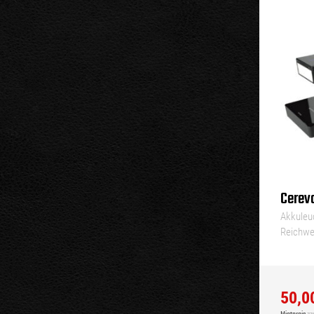
Cerevo
Akkuleuc
Reichwei
Stunden
50,0