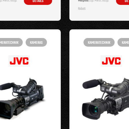
l. MwSt. abzgl.
Mietpreis
zzgl. MwSt. abzgl.
DETAILS
DE
Rabatt
MERATECHNIK
KAMERAS
KAMERATECHNIK
KAM