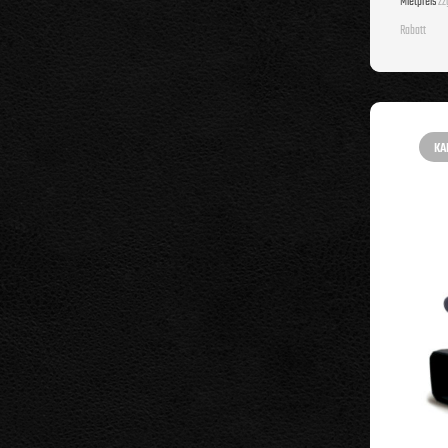
Mietpreis
zzg
Rabatt
KA