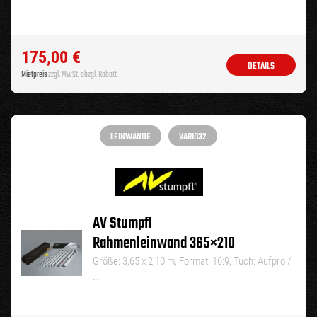
175,00
€
DETAILS
Mietpreis
zzgl. MwSt. abzgl. Rabatt
LEINWÄNDE
VARIO32
AV Stumpfl
Rahmenleinwand 365×210
Größe: 3,65 x 2,10 m, Format: 16:9, Tuch: Aufpro /
…