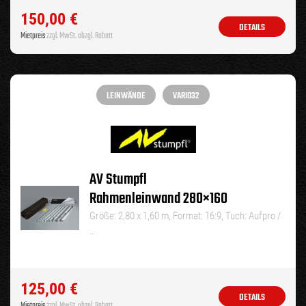
150,00
€
DETAILS
Mietpreis
zzgl. MwSt. abzgl. Rabatt
LEINWÄNDE
VARIO32
AV Stumpfl
Rahmenleinwand 280×160
Größe: 2,80 x 1,60 m, Format: 16:9, Tuch: Aufpro /
…
125,00
€
DETAILS
Mietpreis
zzgl. MwSt. abzgl. Rabatt