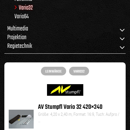
Vario32
Vario64
Multimedia
Projektion
Regietechnik
LEINWÄNDE
VARIO32
AV Stumpfl Vario 32 420×240
Größe: 4,20 x 2,40 m, Format: 16:9, Tuch: Aufpro /
…