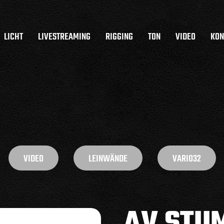
LICHT
LIVESTREAMING
RIGGING
TON
VIDEO
KON
VIDEO
LEINWÄNDE
VARIO32
AV STU