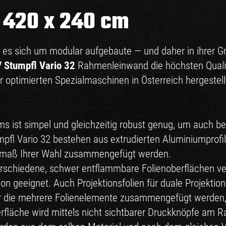
 420 x 240 cm
 es sich um modular aufgebaute — und daher in ihrer 
 Stumpfl Vario 32
Rahmenleinwand die höchsten Qualit
 optimierten Spezialmaschinen in Österreich hergestellt
ist simpel und gleichzeitig robust genug, um auch bei
mpfl Vario 32 bestehen aus extrudierten Aluminiumprof
enmaß Ihrer Wahl zusammengefügt werden.
rschiedene, schwer entflammbare Folienoberflächen ve
n geeignet. Auch Projektionsfolien für duale Projektione
ür die mehrere Folienelemente zusammengefügt werden, 
rfläche wird mittels nicht sichtbarer Druckknöpfe am R