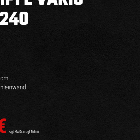
×240
5cm
nleinwand
€
zzgl. MwSt. abzgl. Rabatt