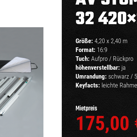
32 420
Größe:
4,20 x 2,40 m
Format:
16:9
Tuch:
Aufpro / Rückpro
höhenverstellbar:
ja
Umrandung:
schwarz / 
Keyfacts:
leichte Rahme
Mietpreis
175,00