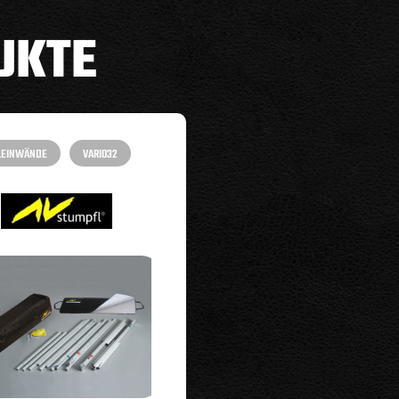
UKTE
LEINWÄNDE
VARIO32