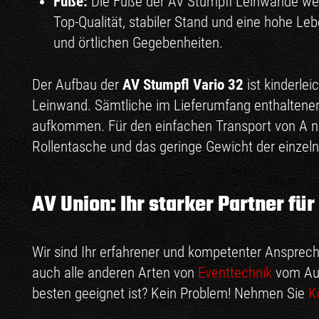
Füße:
Die Füße der AV Stumpfl Leinwände wer
Top-Qualität, stabiler Stand und eine hohe Leb
und örtlichen Gegebenheiten.
Der Aufbau der
AV Stumpfl Vario 32
ist kinderle
Leinwand. Sämtliche im Lieferumfang enthaltenen 
aufkommen. Für den einfachen Transport von A na
Rollentasche und das geringe Gewicht der einze
AV Union: Ihr starker Partner fü
Wir sind Ihr erfahrener und kompetenter Ansprechp
auch alle anderen Arten von
Eventtechnik
vom Aud
besten geeignet ist? Kein Problem! Nehmen Sie
K