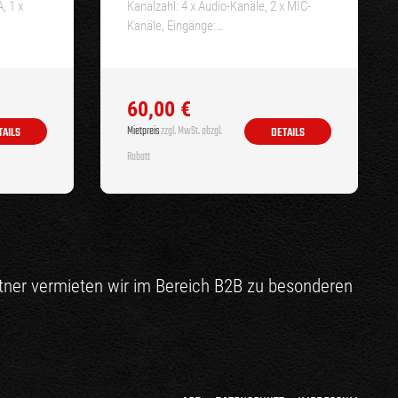
, 1 x
Kanalzahl: 4 x Audio-Kanäle, 2 x MIC-
Kanäle, Eingänge:…
60,00
€
Mietpreis
zzgl. MwSt. abzgl.
TAILS
DETAILS
Rabatt
rtner vermieten wir im Bereich B2B zu besonderen