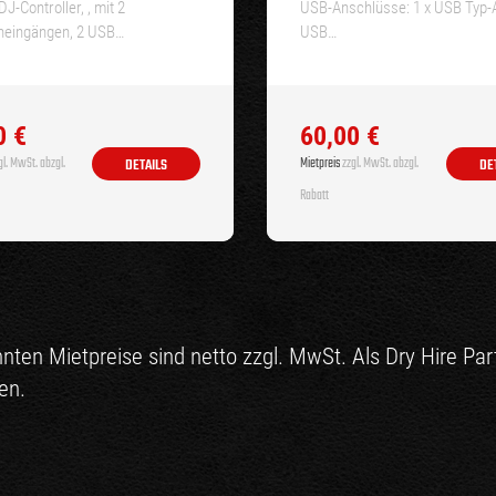
DJ-Controller, , mit 2
USB-Anschlüsse: 1 x USB Typ-A
neingängen, 2 USB…
USB…
0
€
60,00
€
l. MwSt. abzgl.
Mietpreis
zzgl. MwSt. abzgl.
DETAILS
DE
Rabatt
nten Mietpreise sind netto zzgl. MwSt. Als Dry Hire Pa
en.