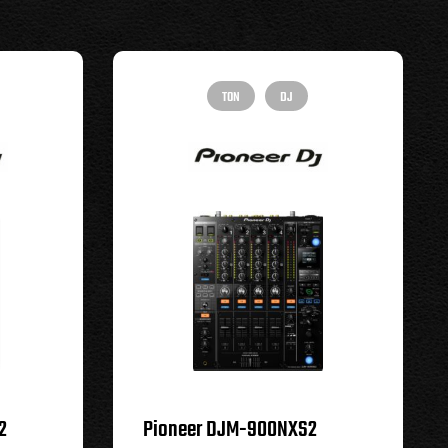
TON
DJ
2
Pioneer DJM-900NXS2