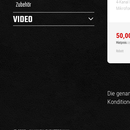
4-Kanal 
Zubehör
Mikrofo
VIDEO
50,0
Mietpreis
zzg
Rabatt
Die genan
Kondition