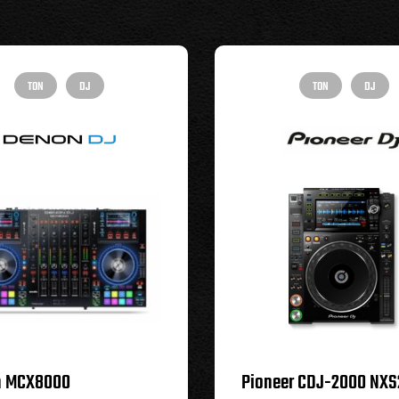
TON
DJ
TON
DJ
n MCX8000
Pioneer CDJ-2000 NXS