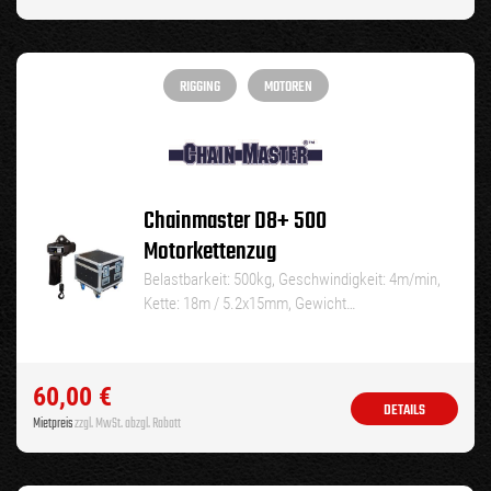
RIGGING
MOTOREN
Chainmaster D8+ 500
Motorkettenzug
Belastbarkeit: 500kg, Geschwindigkeit: 4m/min,
Kette: 18m / 5.2x15mm, Gewicht…
60,00
€
DETAILS
Mietpreis
zzgl. MwSt. abzgl. Rabatt