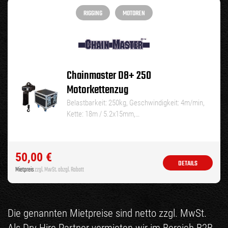
RIGGING
MOTOREN
Chainmaster D8+ 250
Motorkettenzug
Belastbarkeit: 250kg, Geschwindigkeit: 4m/min,
Kette: 18m / 5.2x15mm,…
50,00
€
DETAILS
Mietpreis
zzgl. MwSt. abzgl. Rabatt
Die genannten Mietpreise sind netto zzgl. MwSt.