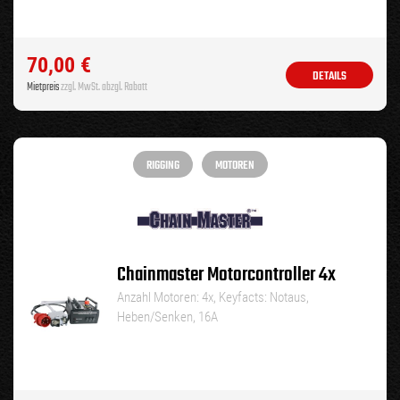
70,00
€
DETAILS
Mietpreis
zzgl. MwSt. abzgl. Rabatt
RIGGING
MOTOREN
Chainmaster Motorcontroller 4x
Anzahl Motoren: 4x, Keyfacts: Notaus,
Heben/Senken, 16A