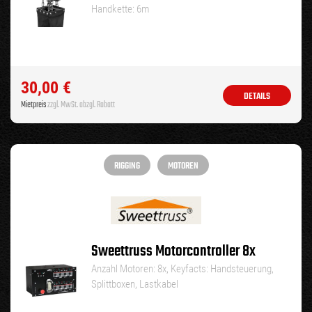
Handkette: 6m
30,00
€
DETAILS
Mietpreis
zzgl. MwSt. abzgl. Rabatt
RIGGING
MOTOREN
Sweettruss Motorcontroller 8x
Anzahl Motoren: 8x, Keyfacts: Handsteuerung,
Splittboxen, Lastkabel