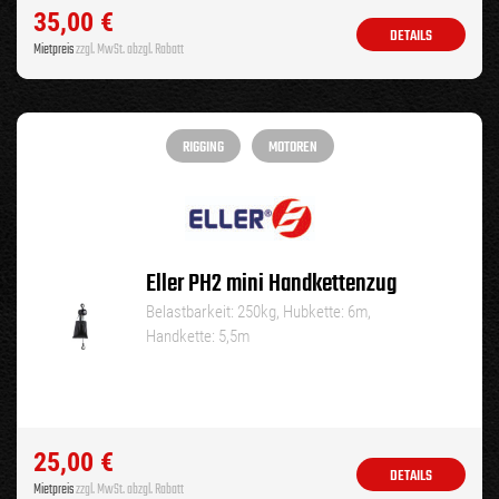
35,00
€
DETAILS
Mietpreis
zzgl. MwSt. abzgl. Rabatt
RIGGING
MOTOREN
Eller PH2 mini Handkettenzug
Belastbarkeit: 250kg, Hubkette: 6m,
Handkette: 5,5m
25,00
€
DETAILS
Mietpreis
zzgl. MwSt. abzgl. Rabatt