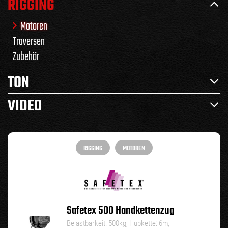
RIGGING
Motoren
Traversen
Zubehör
TON
VIDEO
RIGGING
MOTOREN
Safetex 500 Handkettenzug
Belastbarkeit: 500kg, Hubkette: 6m,