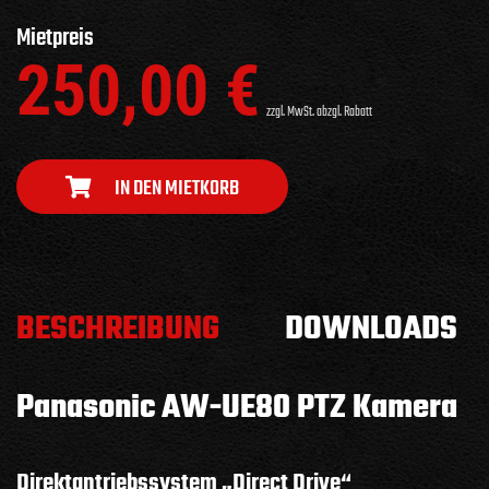
Mietpreis
250,00
€
zzgl. MwSt. abzgl. Rabatt
IN DEN MIETKORB
BESCHREIBUNG
DOWNLOADS
Panasonic AW-UE80 PTZ Kamera
Direktantriebssystem „Direct Drive“