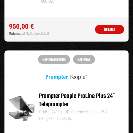
1080 3G…
950,00
€
DETAILS
Mietpreis
zzgl. MwSt. abzgl. Rabatt
KAMERATECHNIK
KAMERAS
Prompter People ProLine Plus 24″
Teleprompter
Größe: 24“ Full HD, Seitenverhältnis: 16:9,
Helligkeit: 1000nits,…