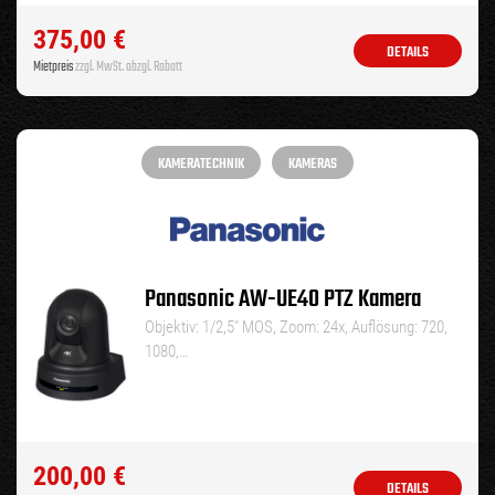
375,00
€
DETAILS
Mietpreis
zzgl. MwSt. abzgl. Rabatt
KAMERATECHNIK
KAMERAS
Panasonic AW-UE40 PTZ Kamera
Objektiv: 1/2,5″ MOS, Zoom: 24x, Auflösung: 720,
1080,…
200,00
€
DETAILS