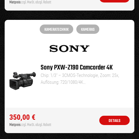
Mietpreis
zzgl. MwSt. abzgl. Rabatt
KAMERATECHNIK
KAMERAS
Sony PXW-Z190 Camcorder 4K
Chip: 1/3″ – 3CMOS-Technologie, Zoom: 25x,
Auflösung: 720/1080/4K…
350,00
€
DETAILS
Mietpreis
zzgl. MwSt. abzgl. Rabatt