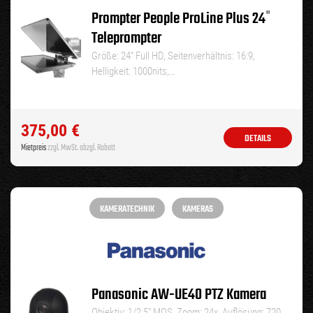
Prompter People ProLine Plus 24″
Teleprompter
Größe: 24“ Full HD, Seitenverhältnis: 16:9,
Helligkeit: 1000nits,…
375,00
€
DETAILS
Mietpreis
zzgl. MwSt. abzgl. Rabatt
KAMERATECHNIK
KAMERAS
Panasonic AW-UE40 PTZ Kamera
Objektiv: 1/2,5″ MOS, Zoom: 24x, Auflösung: 720,