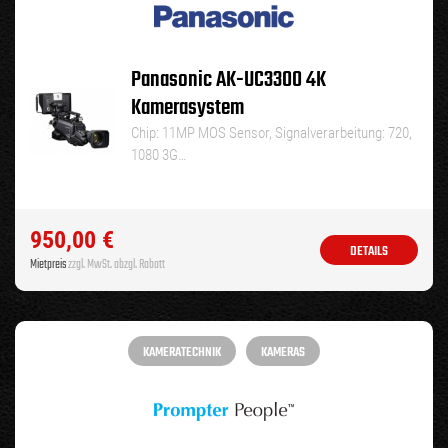
Panasonic AK-UC3300 4K
Kamerasystem
Chip: 11MP MOS Sensor, Signalverarbeitung: 720,
1080 3G…
950,00
€
DETAILS
Mietpreis
zzgl. MwSt. abzgl. Rabatt
KAMERATECHNIK
KAMERAS