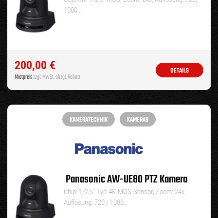
1080,…
200,00
€
DETAILS
Mietpreis
zzgl. MwSt. abzgl. Rabatt
KAMERATECHNIK
KAMERAS
Panasonic AW-UE80 PTZ Kamera
Chip: 1/2,5″-Typ-4K-MOS-Sensor, Zoom: 24x,
Auflösung: 720 / 1080…