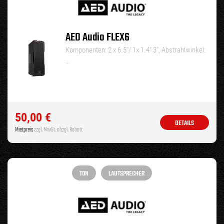
AED Audio FLEX6
Komponenten: 2 x 6.5″/ 1x 1.4″ 3″, Abstrahlwinkel:
…
50,00
€
DETAILS
Mietpreis
zzgl. MwSt. abzgl. Rabatt
TON
LAUTSPRECHER