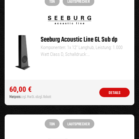
TON
LAUTSPRECHER
Seeburg Acoustic Line GL Sub dp
Komponenten: 1x 12” Langhub, Leistung: 1.000
Watt Class D, Schalldruck:…
60,00
€
DETAILS
Mietpreis
zzgl. MwSt. abzgl. Rabatt
TON
LAUTSPRECHER