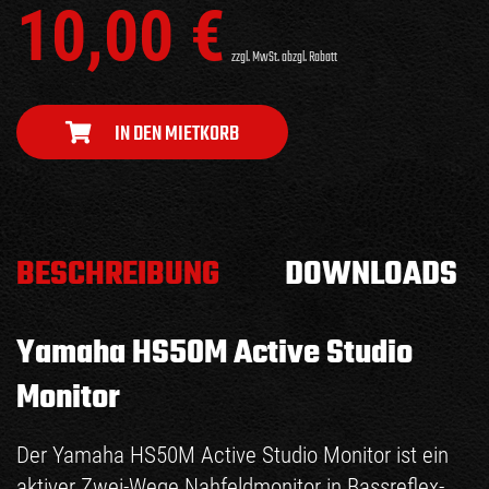
10,00
€
zzgl. MwSt. abzgl. Rabatt
IN DEN MIETKORB
BESCHREIBUNG
DOWNLOADS
Yamaha HS50M Active Studio
Monitor
Der Yamaha HS50M Active Studio Monitor ist ein
aktiver Zwei-Wege Nahfeldmonitor in Bassreflex-