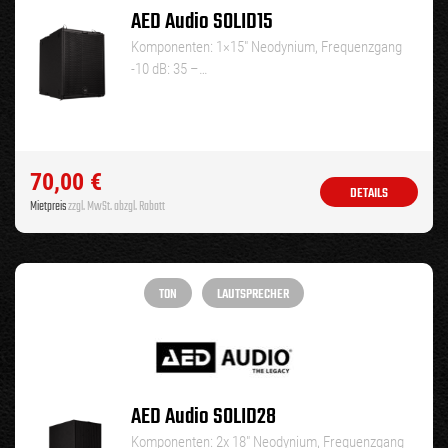
AED Audio SOLID15
Komponenten: 1×15″ Neodynium, Frequenzgang
-10 dB: 35 –…
70,00
€
DETAILS
Mietpreis
zzgl. MwSt. abzgl. Rabatt
TON
LAUTSPRECHER
AED Audio SOLID28
Komponenten: 2x 18″ Neodynium, Frequenzgang