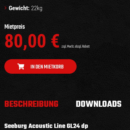
Gewicht:
22kg
Mietpreis
80,00
€
zzgl. MwSt. abzgl. Rabatt
IN DEN MIETKORB
BESCHREIBUNG
DOWNLOADS
Seeburg Acoustic Line GL24 dp