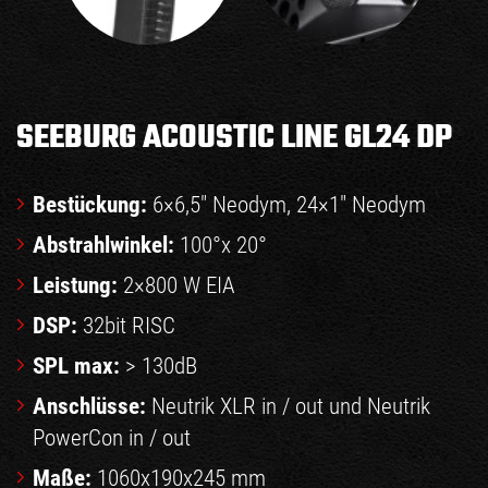
SEEBURG ACOUSTIC LINE GL24 DP
Bestückung:
6×6,5″ Neodym, 24×1″ Neodym
Abstrahlwinkel:
100°x 20°
Leistung:
2×800 W EIA
DSP:
32bit RISC
SPL max:
> 130dB
Anschlüsse:
Neutrik XLR in / out und Neutrik
PowerCon in / out
Maße:
1060x190x245 mm