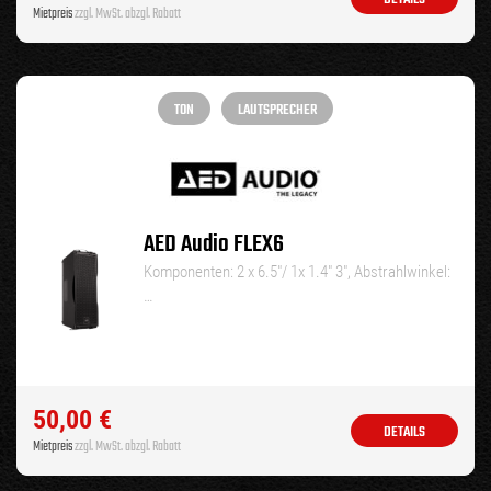
Mietpreis
zzgl. MwSt. abzgl. Rabatt
TON
LAUTSPRECHER
AED Audio FLEX6
Komponenten: 2 x 6.5″/ 1x 1.4″ 3″, Abstrahlwinkel:
…
50,00
€
DETAILS
Mietpreis
zzgl. MwSt. abzgl. Rabatt