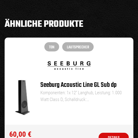
ÄHNLICHE PRODUKTE
TON
LAUTSPRECHER
Seeburg Acoustic Line GL Sub dp
Komponenten: 1x 12” Langhub, Leistung: 1.000
Watt Class D, Schalldruck:…
60,00
€
DETAILS