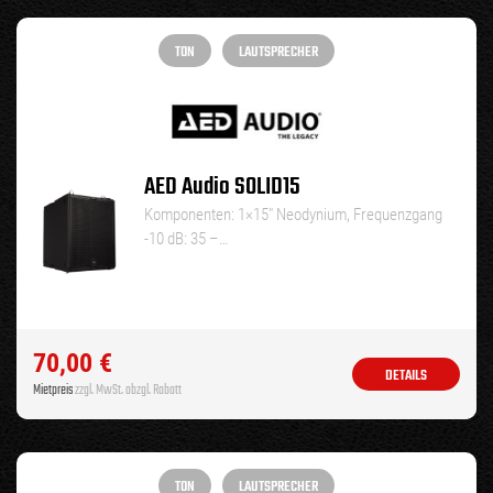
TON
LAUTSPRECHER
AED Audio SOLID15
Komponenten: 1×15″ Neodynium, Frequenzgang
-10 dB: 35 –…
70,00
€
DETAILS
Mietpreis
zzgl. MwSt. abzgl. Rabatt
TON
LAUTSPRECHER