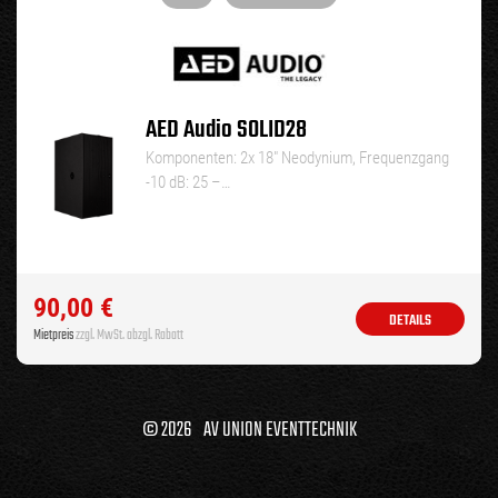
AED Audio SOLID28
Komponenten: 2x 18″ Neodynium, Frequenzgang
-10 dB: 25 –…
90,00
€
DETAILS
Mietpreis
zzgl. MwSt. abzgl. Rabatt
© 2026 AV UNION EVENTTECHNIK