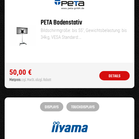
PETA Bodenstativ
Bildschirmgröße: bis 55″, Gewichtsbelastung: bis
34kg, VESA Standard:…
50,00
€
DETAILS
Mietpreis
zzgl. MwSt. abzgl. Rabatt
DISPLAYS
TOUCHDISPLAYS