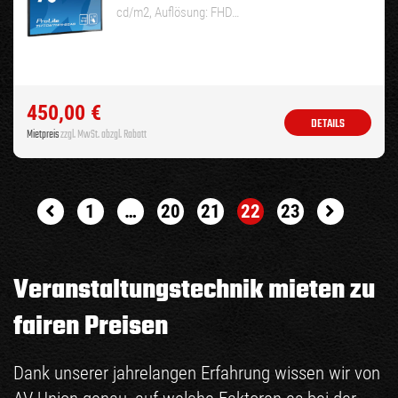
cd/m2, Auflösung: FHD…
450,00
€
DETAILS
Mietpreis
zzgl. MwSt. abzgl. Rabatt
Seitennummerierung der Beiträge
1
…
20
21
22
23
Veranstaltungstechnik mieten zu
fairen Preisen
Dank unserer jahrelangen Erfahrung wissen wir von