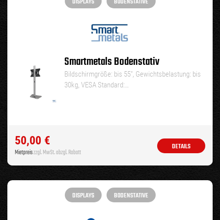
DISPLAYS
BODENSTATIVE
Smartmetals Bodenstativ
Bildschirmgröße: bis 55″, Gewichtsbelastung: bis
30kg, VESA Standard:…
50,00
€
DETAILS
Mietpreis
zzgl. MwSt. abzgl. Rabatt
DISPLAYS
BODENSTATIVE