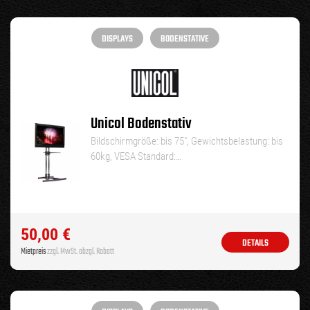
DISPLAYS
BODENSTATIVE
Unicol Bodenstativ
Bildschirmgröße: bis 75″, Gewichtsbelastung: bis
60kg, VESA Standard:…
50,00
€
DETAILS
Mietpreis
zzgl. MwSt. abzgl. Rabatt