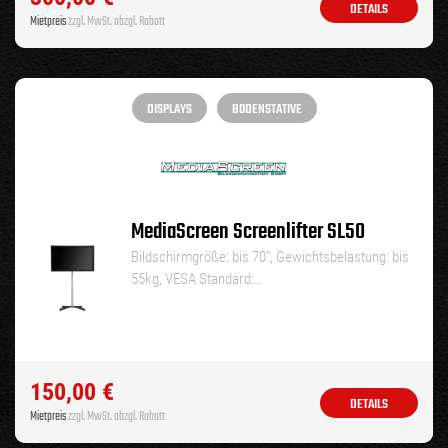
DETAILS
Mietpreis
zzgl. MwSt. abzgl. Rabatt
DISPLAYS
BODENSTATIVE
MediaScreen Screenlifter SL50
Bildschirmgröße: bis 70″, Gewichtsbelastung: bis
55kg, VESA Standard:…
150,00
€
DETAILS
Mietpreis
zzgl. MwSt. abzgl. Rabatt