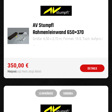
AV Stumpfl
Rahmenleinwand 650×370
Größe: 6,50 x 3,70 m, Format: 16:9, Tuch: Aufpro /
…
350,00
€
DETAILS
Mietpreis
zzgl. MwSt. abzgl. Rabatt
LEINWÄNDE
VARIO64