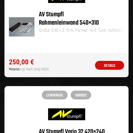
AV Stumpfl
Rahmenleinwand 540×310
Größe: 5,40 x 3,10 m, Format: 16:9, Tuch: Aufpro /
…
250,00
€
DETAILS
Mietpreis
zzgl. MwSt. abzgl. Rabatt
LEINWÄNDE
VARIO32
AV Stumpfl Vario 32 420×240