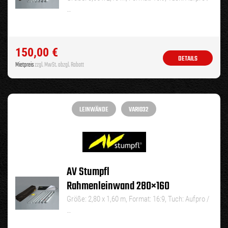
…
150,00
€
DETAILS
Mietpreis
zzgl. MwSt. abzgl. Rabatt
LEINWÄNDE
VARIO32
AV Stumpfl
Rahmenleinwand 280×160
Größe: 2,80 x 1,60 m, Format: 16:9, Tuch: Aufpro /
…