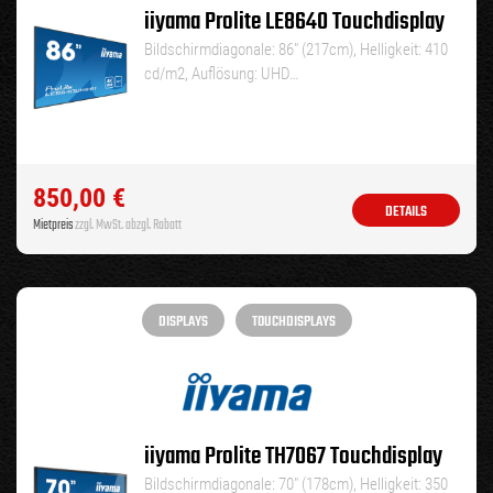
iiyama Prolite LE8640 Touchdisplay
Bildschirmdiagonale: 86″ (217cm), Helligkeit: 410
cd/m2, Auflösung: UHD…
850,00
€
DETAILS
Mietpreis
zzgl. MwSt. abzgl. Rabatt
DISPLAYS
TOUCHDISPLAYS
iiyama Prolite TH7067 Touchdisplay
Bildschirmdiagonale: 70″ (178cm), Helligkeit: 350