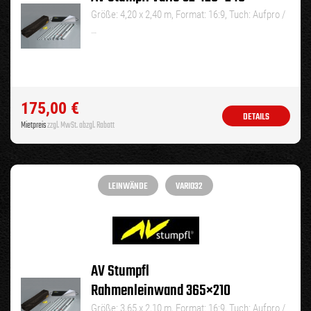
Größe: 4,20 x 2,40 m, Format: 16:9, Tuch: Aufpro /
…
175,00
€
DETAILS
Mietpreis
zzgl. MwSt. abzgl. Rabatt
LEINWÄNDE
VARIO32
AV Stumpfl
Rahmenleinwand 365×210
Größe: 3,65 x 2,10 m, Format: 16:9, Tuch: Aufpro /