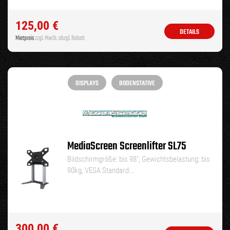
125,00
€
DETAILS
Mietpreis
zzgl. MwSt. abzgl. Rabatt
DISPLAYS
BODENSTATIVE
MediaScreen Screenlifter SL75
Bildschirmgröße: bis 98″, Gewichtsbelastung: bis
90kg, VESA Standard:…
300,00
€