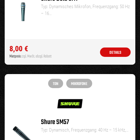
Typ: Dynamisches Mikrofon, Frequenzgang: 50 Hz
– 16…
8,00
€
DETAILS
Mietpreis
zzgl. MwSt. abzgl. Rabatt
TON
MIKROFONE
Shure SM57
Typ: Dynamisch, Frequenzgang: 40 Hz – 15 kHz,…