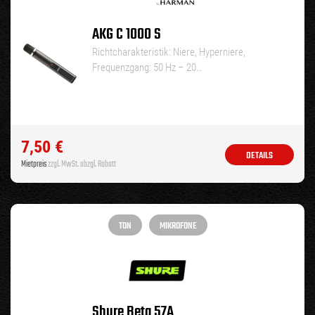
AKG C 1000 S
Richtcharakteristik: Niere, Hyperniere,
Frequenzgang: 50 Hz – 20…
7,50
€
DETAILS
Mietpreis
zzgl. MwSt. abzgl. Rabatt
TON
MIKROFONE
Shure Beta 57A