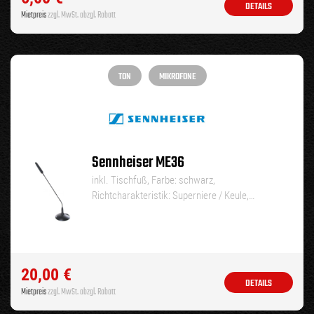
DETAILS
Mietpreis
zzgl. MwSt. abzgl. Rabatt
TON
MIKROFONE
Sennheiser ME36
inkl. Tischfuß, Farbe: schwarz,
Richtcharakteristik: Superniere / Keule,…
20,00
€
DETAILS
Mietpreis
zzgl. MwSt. abzgl. Rabatt