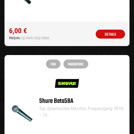
6,00
€
DETAILS
Mietpreis
zzgl. MwSt. abzgl. Rabatt
TON
MIKROFONE
Shure Beta58A
Typ: dynamisches Mikrofon, Frequenzgang: 50 Hz
– 16…