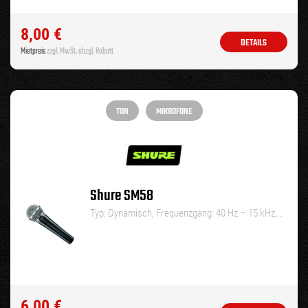
8,00
€
DETAILS
Mietpreis
zzgl. MwSt. abzgl. Rabatt
TON
MIKROFONE
Shure SM58
Typ: Dynamisch, Frequenzgang: 40 Hz – 15 kHz,…
6,00
€