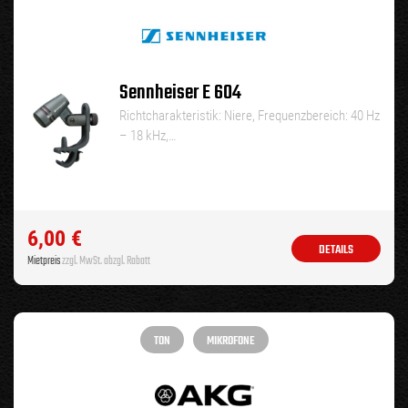
Sennheiser E 604
Richtcharakteristik: Niere, Frequenzbereich: 40 Hz
– 18 kHz,…
6,00
€
DETAILS
Mietpreis
zzgl. MwSt. abzgl. Rabatt
TON
MIKROFONE