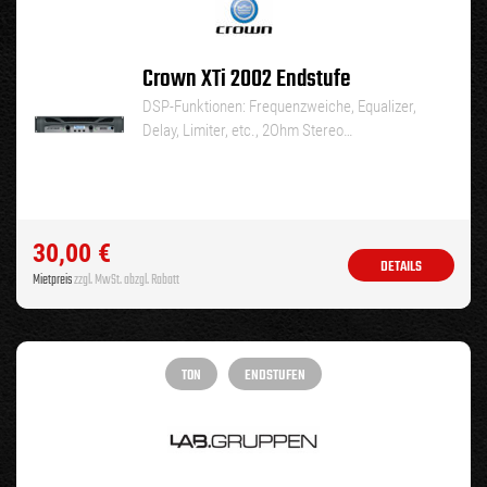
Crown XTi 2002 Endstufe
DSP-Funktionen: Frequenzweiche, Equalizer,
Delay, Limiter, etc., 2Ohm Stereo…
30,00
€
DETAILS
Mietpreis
zzgl. MwSt. abzgl. Rabatt
TON
ENDSTUFEN