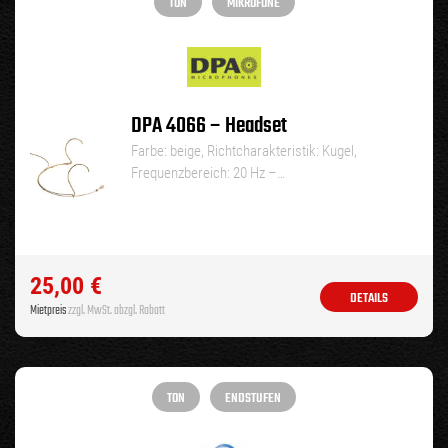
TON
MIKROFONE
DPA 4066 – Headset
Farbe: beige, Richtcharakteristik: Kugel,
Frequenzbereich: 20 Hz –…
25,00
€
DETAILS
Mietpreis
zzgl. MwSt. abzgl. Rabatt
TON
ENDSTUFEN