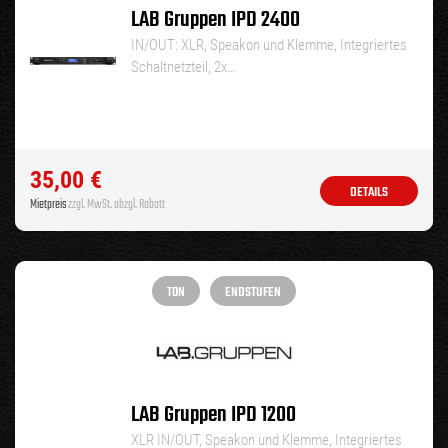
LAB Gruppen IPD 2400
IN/OUT: XLR, Speakon und Klemme, Integriertes
Schaltnetzteil, 2x…
35,00
€
DETAILS
Mietpreis
zzgl. MwSt. abzgl. Rabatt
TON
ENDSTUFEN
LAB Gruppen IPD 1200
XLR IN/OUT, Speakon und Klemme, Integriertes