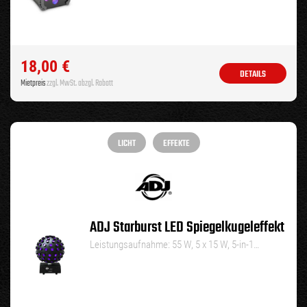
18,00
€
DETAILS
Mietpreis
zzgl. MwSt. abzgl. Rabatt
LICHT
EFFEKTE
ADJ Starburst LED Spiegelkugeleffekt
Leistungsaufnahme: 55 W, 5 x 15 W, 5-in-1…