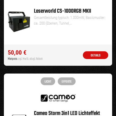
Laserworld CS-1000RGB MKII
Gesamtleistung typisch: 1.000mW, Basismuster:
ca. 200 (Ebenen, Tunnel,…
50,00
€
DETAILS
Mietpreis
zzgl. MwSt. abzgl. Rabatt
LICHT
EFFEKTE
Cameo Storm 3in1 LED Lichteffekt