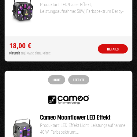
Produktart: LED/Laser Effekt,
Leistungsaufnahme: 50W, Farbspektrum Derby-
Effekt: RGBWA, Farbspektrum…
18,00
€
DETAILS
Mietpreis
zzgl. MwSt. abzgl. Rabatt
LICHT
EFFEKTE
Cameo Moonflower LED Effekt
Produktart: LED Effekt Licht, Leistungsaufnahme:
40 W, Farbspektrum:…