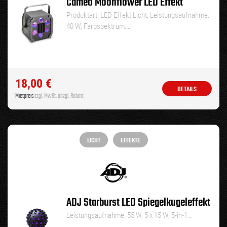
Cameo Moonflower LED Effekt
Produktart: LED Effekt Licht, Leistungsaufnahme:
40 W, Farbspektrum:…
18,00
€
DETAILS
Mietpreis
zzgl. MwSt. abzgl. Rabatt
LICHT
EFFEKTE
ADJ Starburst LED Spiegelkugeleffekt
Leistungsaufnahme: 55 W, 5 x 15 W, 5-in-1…