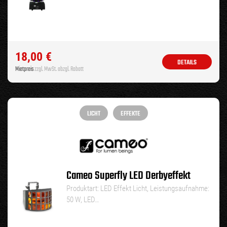
18,00
€
DETAILS
Mietpreis
zzgl. MwSt. abzgl. Rabatt
LICHT
EFFEKTE
Cameo Superfly LED Derbyeffekt
Produktart: LED Effekt Licht, Leistungsaufnahme:
50 W, LED…