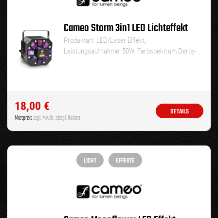
Cameo Storm 3in1 LED Lichteffekt
Produktart: LED/Laser Effekt,
Leistungsaufnahme: 50W, Farbspektrum Derby-
Effekt: RGBWA, Farbspektrum…
18,00
€
DETAILS
Mietpreis
zzgl. MwSt. abzgl. Rabatt
LICHT
EFFEKTE