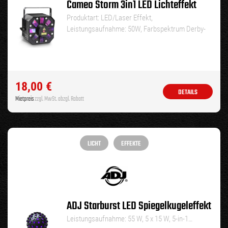
Cameo Storm 3in1 LED Lichteffekt
Produktart: LED/Laser Effekt,
Leistungsaufnahme: 50W, Farbspektrum Derby-
Effekt: RGBWA, Farbspektrum…
18,00
€
DETAILS
Mietpreis
zzgl. MwSt. abzgl. Rabatt
LICHT
EFFEKTE
ADJ Starburst LED Spiegelkugeleffekt
Leistungsaufnahme: 55 W, 5 x 15 W, 5-in-1…