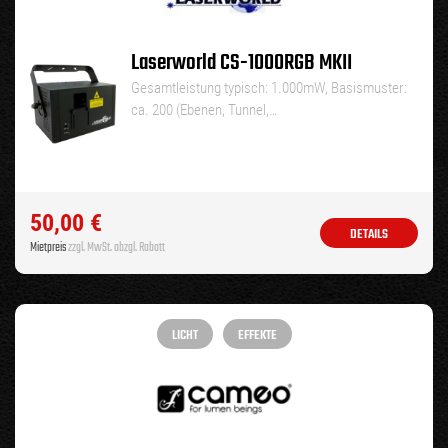
Laserworld CS-1000RGB MKII
Gesamtleistung typisch: 1.000mW, Basismuster:
ca. 200 (Ebenen, Tunnel,…
50,00
€
DETAILS
Mietpreis
zzgl. MwSt. abzgl. Rabatt
LICHT
EFFEKTE