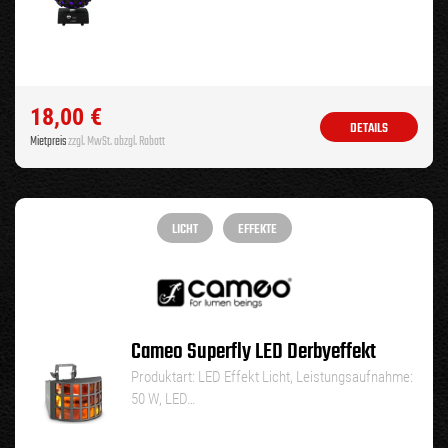
18,00
€
DETAILS
Mietpreis
zzgl. MwSt. abzgl. Rabatt
LICHT
EFFEKTE
Cameo Superfly LED Derbyeffekt
Produktart: LED Effekt Licht, Leistungsaufnahme:
50 W, LED…