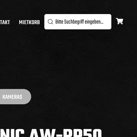
TAKT
MIETKORB
KAMERAS
NIC AW-RP50