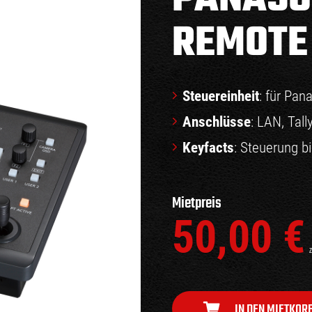
REMOTE
Steuereinheit
: für Pa
Anschlüsse
: LAN, Tall
Keyfacts
: Steuerung 
Mietpreis
50,00
€
z
IN DEN MIETKOR