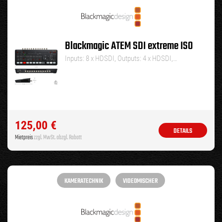
Blackmagic ATEM SDI extreme ISO
Inputs: 8 x HDSDI, Outputs: 4 x HDSDI,…
125,00
€
DETAILS
Mietpreis
zzgl. MwSt. abzgl. Rabatt
KAMERATECHNIK
VIDEOMISCHER