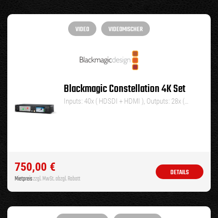
VIDEO
VIDEOMISCHER
Blackmagic Constellation 4K Set
Inputs: 40x ( HDSDI + HDMI ), Outputs: 28x (…
750,00
€
DETAILS
Mietpreis
zzgl. MwSt. abzgl. Rabatt