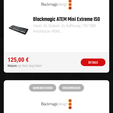
Blackmagic ATEM Mini Extreme ISO
Inputs: 8x, Outputs: 2x, Auflösung: 720/1080,
Anschlüsse: HDMI,…
125,00
€
DETAILS
Mietpreis
zzgl. MwSt. abzgl. Rabatt
KAMERATECHNIK
VIDEOMISCHER