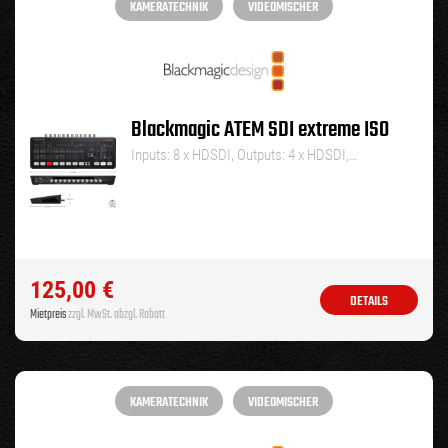
KAMERATECHNIK
VIDEOMISCHER
Blackmagic ATEM SDI extreme ISO
Inputs: 8 x HDSDI, Outputs: 4 x HDSDI,…
125,00
€
DETAILS
Mietpreis
zzgl. MwSt. abzgl. Rabatt
KAMERATECHNIK
VIDEOMISCHER