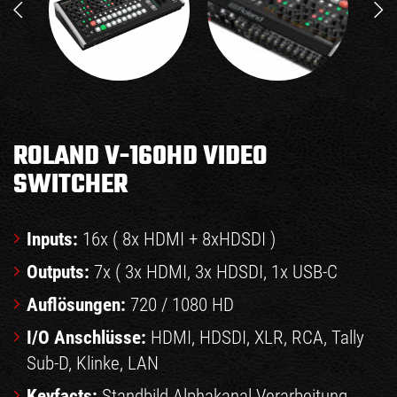
ROLAND V-160HD VIDEO
SWITCHER
Inputs:
16x ( 8x HDMI + 8xHDSDI )
Outputs:
7x ( 3x HDMI, 3x HDSDI, 1x USB-C
Auflösungen:
720 / 1080 HD
I/O Anschlüsse:
HDMI, HDSDI, XLR, RCA, Tally
Sub-D, Klinke, LAN
Keyfacts:
Standbild Alphakanal Verarbeitung,