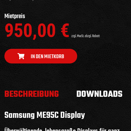
Mietpreis
950,00
€
zzgl. MwSt. abzgl. Rabatt
IN DEN MIETKORB
BESCHREIBUNG
DOWNLOADS
Samsung ME95C Display
Überwältigende, lebensgroße Displays für ganz