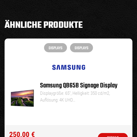
ÄHNLICHE PRODUKTE
DISPLAYS
DISPLAYS
Samsung QB65B Signage Display
Displaygröße: 65“, Helligkeit: 350 cd/m2,
Auflösung: 4K UHD…
250,00
€