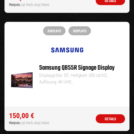
DETAILS
Mietpreis
zzgl. MwSt. abzgl. Rabatt
DISPLAYS
DISPLAYS
Samsung QB55R Signage Display
Displaygröße: 55“, Helligkeit: 350 cd/m2,
Auflösung: 4K UHD…
150,00
€
DETAILS
Mietpreis
zzgl. MwSt. abzgl. Rabatt