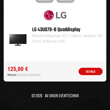
LG 43UD79-B Quaddisplay
Bildschirmdiagonale: 42,5″ (108cm), Helligkeit: 350
cd/m2, Auflösung: UHD…
125,00
€
DETAILS
Mietpreis
zzgl. MwSt. abzgl. Rabatt
© 2026 AV UNION EVENTTECHNIK