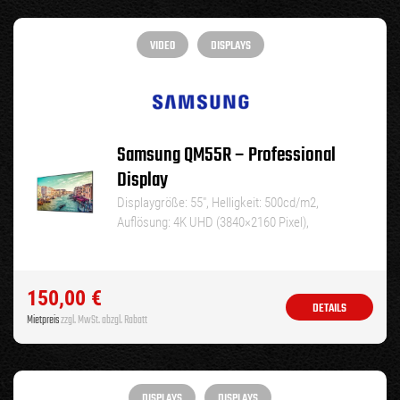
VIDEO
DISPLAYS
Samsung QM55R – Professional
Display
Displaygröße: 55″, Helligkeit: 500cd/m2,
Auflösung: 4K UHD (3840×2160 Pixel),
Laufzeit: 24/7, Keyfacts:…
150,00
€
DETAILS
Mietpreis
zzgl. MwSt. abzgl. Rabatt
DISPLAYS
DISPLAYS