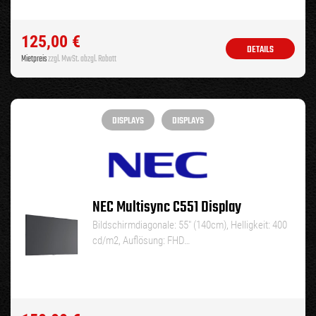
125,00
€
DETAILS
Mietpreis
zzgl. MwSt. abzgl. Rabatt
DISPLAYS
DISPLAYS
NEC Multisync C551 Display
Bildschirmdiagonale: 55″ (140cm), Helligkeit: 400
cd/m2, Auflösung: FHD…