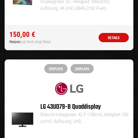
Displaygröße: 55″, Helligkeit: 500cd/m2,
Auflösung: 4K UHD (3840×2160 Pixel),
Laufzeit: 24/7, Keyfacts:…
150,00
€
DETAILS
Mietpreis
zzgl. MwSt. abzgl. Rabatt
DISPLAYS
DISPLAYS
LG 43UD79-B Quaddisplay
Bildschirmdiagonale: 42,5″ (108cm), Helligkeit: 350
cd/m2, Auflösung: UHD…