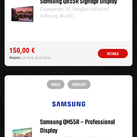
Samsung QB55R Signage Display
Displaygröße: 55“, Helligkeit: 350 cd/m2,
Auflösung: 4K UHD…
150,00
€
DETAILS
Mietpreis
zzgl. MwSt. abzgl. Rabatt
VIDEO
DISPLAYS
Samsung QM55R – Professional
Display