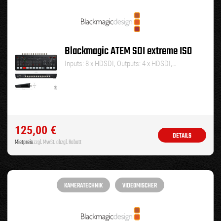
Blackmagic ATEM SDI extreme ISO
Inputs: 8 x HDSDI, Outputs: 4 x HDSDI,…
125,00
€
DETAILS
Mietpreis
zzgl. MwSt. abzgl. Rabatt
KAMERATECHNIK
VIDEOMISCHER