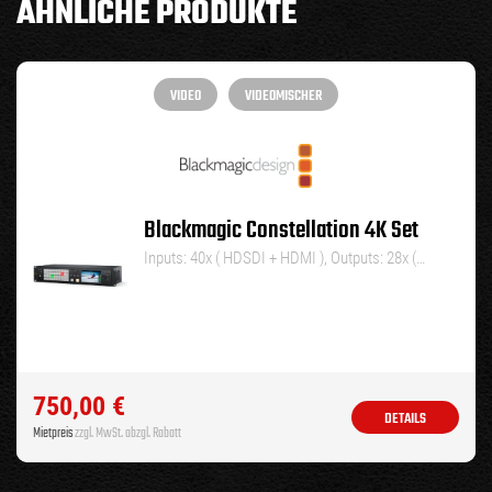
ÄHNLICHE PRODUKTE
VIDEO
VIDEOMISCHER
Blackmagic Constellation 4K Set
Inputs: 40x ( HDSDI + HDMI ), Outputs: 28x (…
750,00
€
DETAILS
Mietpreis
zzgl. MwSt. abzgl. Rabatt