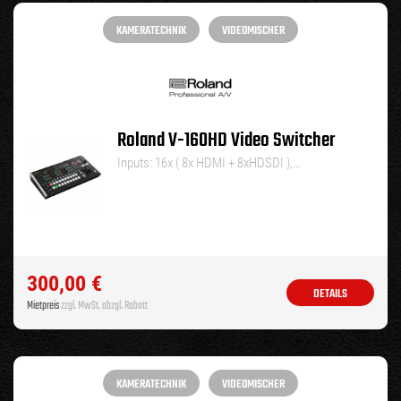
KAMERATECHNIK
VIDEOMISCHER
Roland V-160HD Video Switcher
Inputs: 16x ( 8x HDMI + 8xHDSDI ),…
300,00
€
DETAILS
Mietpreis
zzgl. MwSt. abzgl. Rabatt
KAMERATECHNIK
VIDEOMISCHER