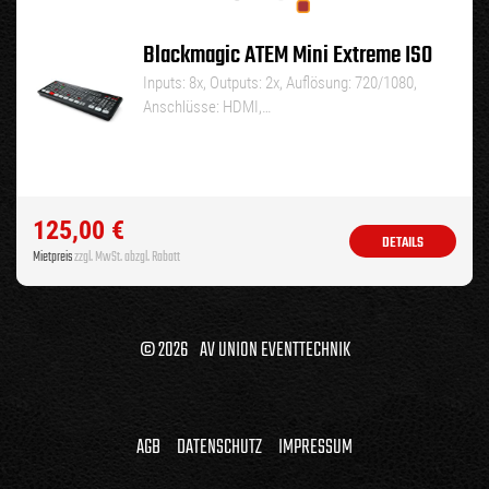
Blackmagic ATEM Mini Extreme ISO
Inputs: 8x, Outputs: 2x, Auflösung: 720/1080,
Anschlüsse: HDMI,…
125,00
€
DETAILS
Mietpreis
zzgl. MwSt. abzgl. Rabatt
© 2026 AV UNION EVENTTECHNIK
AGB
DATENSCHUTZ
IMPRESSUM