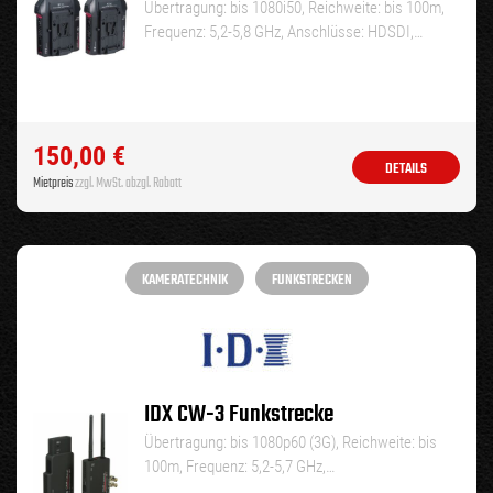
Übertragung: bis 1080i50, Reichweite: bis 100m,
Frequenz: 5,2-5,8 GHz, Anschlüsse: HDSDI,…
150,00
€
DETAILS
Mietpreis
zzgl. MwSt. abzgl. Rabatt
KAMERATECHNIK
FUNKSTRECKEN
IDX CW-3 Funkstrecke
Übertragung: bis 1080p60 (3G), Reichweite: bis
100m, Frequenz: 5,2-5,7 GHz,…