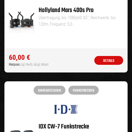
Hollyland Mars 400s Pro
Übertragung: bis 1080p60 3G″, Reichweite: bis
120m, Frequenz: 5,0…
60,00
€
DETAILS
Mietpreis
zzgl. MwSt. abzgl. Rabatt
KAMERATECHNIK
FUNKSTRECKEN
IDX CW-7 Funkstrecke