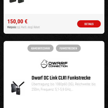
150,00
€
DETAILS
Mietpreis
zzgl. MwSt. abzgl. Rabatt
KAMERATECHNIK
FUNKSTRECKEN
Dwarf DC Link CLR1 Funkstrecke
Übertragung: bis 1080p60 (3G), Reichweite: bis
250m, Frequenz: 5,1-5,9 GHz,…