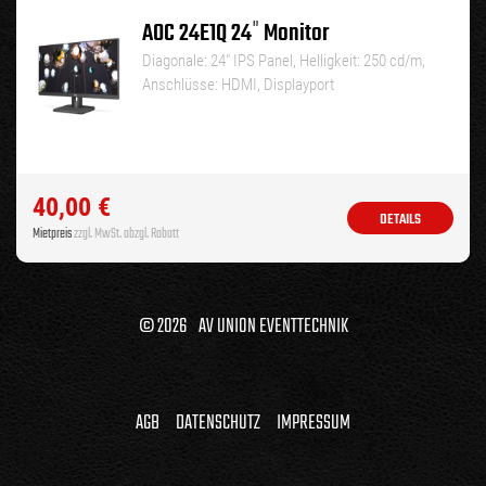
AOC 24E1Q 24″ Monitor
Diagonale: 24″ IPS Panel, Helligkeit: 250 cd/m,
Anschlüsse: HDMI, Displayport
40,00
€
DETAILS
Mietpreis
zzgl. MwSt. abzgl. Rabatt
© 2026 AV UNION EVENTTECHNIK
AGB
DATENSCHUTZ
IMPRESSUM