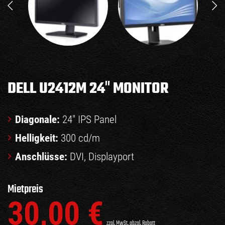
DELL U2412M 24″ MONITOR
Diagonale:
24″ IPS Panel
Helligkeit:
300 cd/m
Anschlüsse:
DVI, Displayport
Mietpreis
30,00
€
zzgl. MwSt. abzgl. Rabatt