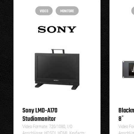
VIDEO
MONITORE
Sony LMD-A170
Black
Studiomonitor
8″
Video Formate: 720/1080, I/O
Video Fo
Anschlüsse: HDSDI, HDMI, Keyfacts:…
Anschlüs