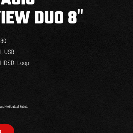
IEW DUO 8″
080
I, USB
, HDSDI Loop
zgl. MwSt. abzgl. Rabatt
B