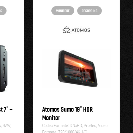
NG
MONITORE
RECORDING
t 7″ –
Atomos Sumo 19″ HDR
Monitor
, RAW,
Codec Formate: DNxHD, ProRes, Video
Formate: 720/1080/4K, I/O…