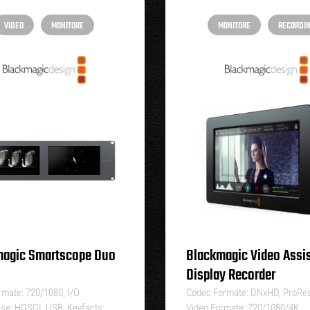
VIDEO
MONITORE
MONITORE
RECORDI
magic Smartscope Duo
Blackmagic Video Assis
Display Recorder
rmate: 720/1080, I/O
Codec Formate: DNxHD, ProRes
se: HDSDI, USB, Keyfacts:…
Video Formate: 720/1080/4K,…