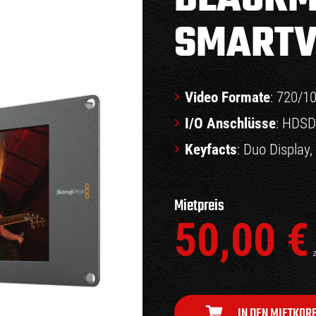
SMARTV
Video Formate
: 720/1
I/O Anschlüsse
: HDSD
Keyfacts
: Duo Display
Mietpreis
50,00
€
z
IN DEN MIETKOR