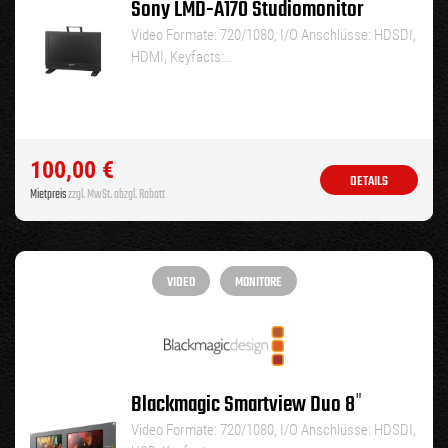
Sony LMD-A170 Studiomonitor
Video Formate: 720/1080, I/O Anschlüsse: HDSDI,
HDMI, Keyfacts:…
100,00
€
DETAILS
Mietpreis
zzgl. MwSt. abzgl. Rabatt
VIDEO
MONITORE
Blackmagic Smartview Duo 8″
Video Formate: 720/1080, I/O Anschlüsse: HDSDI,