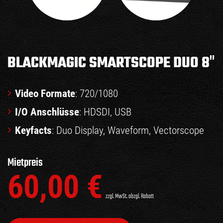
BLACKMAGIC SMARTSCOPE DUO 8″
Video Formate
: 720/1080
I/O Anschlüsse
: HDSDI, USB
Keyfacts
: Duo Display, Waveform, Vectorscope
Mietpreis
60,00
€
zzgl. MwSt. abzgl. Rabatt