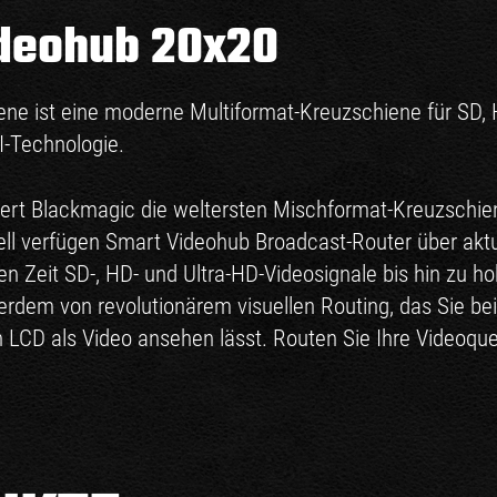
deohub 20x20
e ist eine moderne Multiformat-Kreuzschiene für SD, H
I-Technologie.
ert Blackmagic die weltersten Mischformat-Kreuzschien
ell verfügen Smart Videohub Broadcast-Router über aktu
en Zeit SD-, HD- und Ultra-HD-Videosignale bis hin zu h
erdem von revolutionärem visuellen Routing, das Sie bei
CD als Video ansehen lässt. Routen Sie Ihre Videoquell