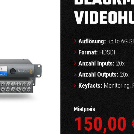
VIDEOH
Auflösung:
up to 6G S
Format:
HDSDI
Anzahl Inputs:
20x
Anzahl Outputs:
20x
Keyfacts:
Monitoring, 
Mietpreis
150,00