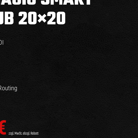
UB 20×20
DI
Routing
€
zzgl. MwSt. abzgl. Rabatt