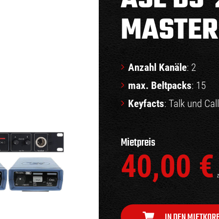
MASTER
Anzahl Kanäle
: 2
max. Beltpacks
: 15
Keyfacts
: Talk und Cal
Mietpreis
40,00
€
z
IN DEN MIETKOR