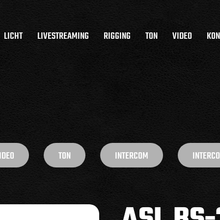
LICHT
LIVESTREAMING
RIGGING
TON
VIDEO
KON
IDEO
TON
INTERCOM
INTERC
ASL BS-