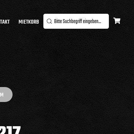
TAKT
MIETKORB
OM
217