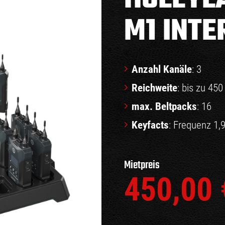
M1 INT
Anzahl Kanäle
: 3
Reichweite
: bis zu 45
max. Beltpacks
: 16
Keyfacts
: Frequenz 1,
Mietpreis
450,00