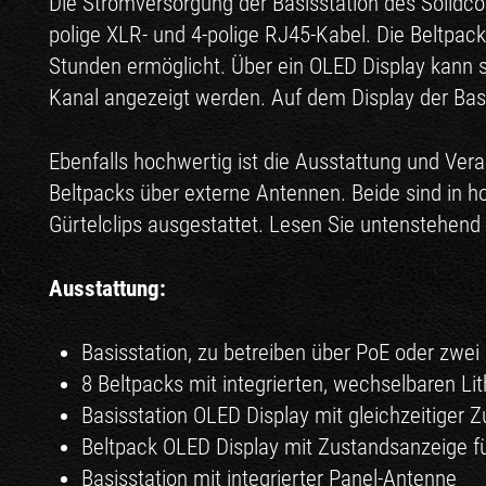
Die Stromversorgung der Basisstation des Solidco
polige XLR- und 4-polige RJ45-Kabel. Die Beltpac
Stunden ermöglicht. Über ein OLED Display kann 
Kanal angezeigt werden. Auf dem Display der Basi
Ebenfalls hochwertig ist die Ausstattung und Ver
Beltpacks über externe Antennen. Beide sind in 
Gürtelclips ausgestattet. Lesen Sie untenstehen
Ausstattung:
Basisstation, zu betreiben über PoE oder zwei
8 Beltpacks mit integrierten, wechselbaren Li
Basisstation OLED Display mit gleichzeitiger 
Beltpack OLED Display mit Zustandsanzeige fü
Basisstation mit integrierter Panel-Antenne