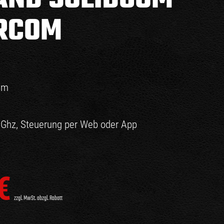
ERCOM
0 m
9Ghz, Steuerung per Web oder App
€
zzgl. MwSt. abzgl. Rabatt