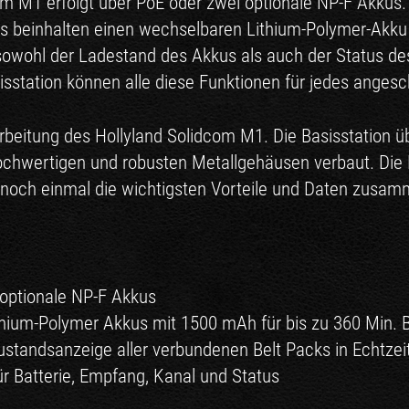
m M1 erfolgt über PoE oder zwei optionale NP-F Akkus. 
ks beinhalten einen wechselbaren Lithium-Polymer-Akku 
sowohl der Ladestand des Akkus als auch der Status des
sstation können alle diese Funktionen für jedes angesc
arbeitung des Hollyland Solidcom M1. Die Basisstation ü
hochwertigen und robusten Metallgehäusen verbaut. Die
d noch einmal die wichtigsten Vorteile und Daten zusam
 optionale NP-F Akkus
thium-Polymer Akkus mit 1500 mAh für bis zu 360 Min. B
Zustandsanzeige aller verbundenen Belt Packs in Echtzei
r Batterie, Empfang, Kanal und Status