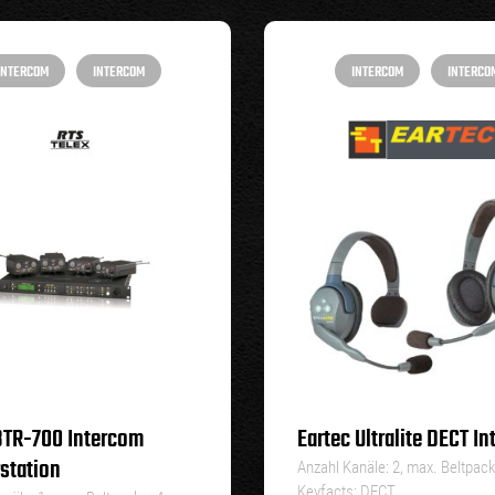
INTERCOM
INTERCOM
INTERCOM
INTERCO
BTR-700 Intercom
Eartec Ultralite DECT I
station
Anzahl Kanäle: 2, max. Beltpack
Keyfacts: DECT,…