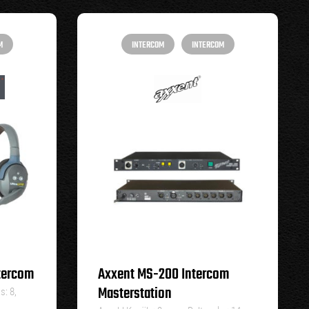
M
INTERCOM
INTERCOM
ntercom
Axxent MS-200 Intercom
Masterstation
s: 8,