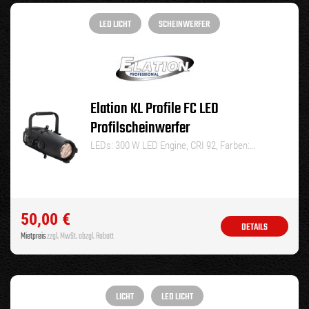
LED LICHT
SCHEINWERFER
Elation KL Profile FC LED
Profilscheinwerfer
LEDs: 300 W LED Engine, CRI 92, Farben:…
50,00
€
DETAILS
Mietpreis
zzgl. MwSt. abzgl. Rabatt
LICHT
LED LICHT