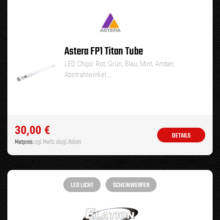
Astera FP1 Titan Tube
LED Chips: Rot, Grün, Blau, Mint, Amber,
Abstrahlwinkel:…
30,00
€
DETAILS
Mietpreis
zzgl. MwSt. abzgl. Rabatt
LED LICHT
SCHEINWERFER