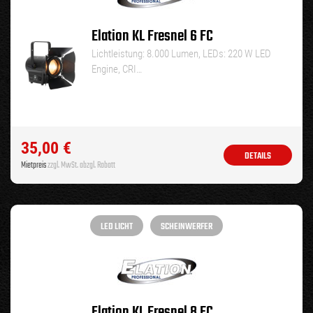
Elation KL Fresnel 6 FC
Lichtleistung: 8.000 Lumen, LEDs: 220 W LED
Engine, CRI…
35,00
€
DETAILS
Mietpreis
zzgl. MwSt. abzgl. Rabatt
LED LICHT
SCHEINWERFER
Elation KL Fresnel 8 FC