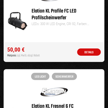
Elation KL Profile FC LED
Profilscheinwerfer
LEDs: 300 W LED Engine, CRI 92, Farben:…
50,00
€
DETAILS
Mietpreis
zzgl. MwSt. abzgl. Rabatt
LED LICHT
SCHEINWERFER
Elation KL Fresnel 6 FC