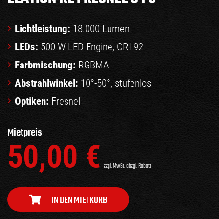
Lichtleistung:
18.000 Lumen
LEDs:
500 W LED Engine, CRI 92
Farbmischung:
RGBMA
Abstrahlwinkel:
10°-50°, stufenlos
Optiken:
Fresnel
Mietpreis
50,00
€
zzgl. MwSt. abzgl. Rabatt
IN DEN MIETKORB