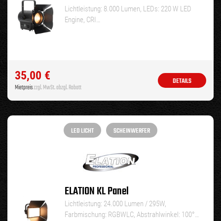
Lichtleistung: 8.000 Lumen, LEDs: 220 W LED
Engine, CRI…
35,00
€
DETAILS
Mietpreis
zzgl. MwSt. abzgl. Rabatt
LED LICHT
SCHEINWERFER
ELATION KL Panel
Lichtleistung: 24.000 Lumen / 295W,
Farbmischung: RGBWLC, Abstrahlwinkel: 100°…