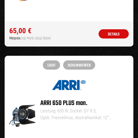
65,00
€
DETAILS
Mietpreis
zzgl. MwSt. abzgl. Rabatt
LICHT
SCHEINWERFER
ARRI 650 PLUS man.
Leistung: 650 W, Sockel: GY 9.5,
Optik: Fresnellinse, Abstrahlwinkel: 12°…