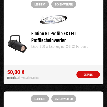
LED LICHT
SCHEINWERFER
Elation KL Profile FC LED
Profilscheinwerfer
LEDs: 300 W LED Engine, CRI 92, Farben:…
50,00
€
DETAILS
Mietpreis
zzgl. MwSt. abzgl. Rabatt
LED LICHT
SCHEINWERFER