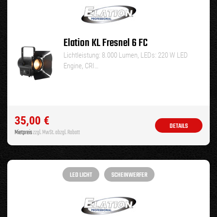
Elation KL Fresnel 6 FC
Lichtleistung: 8.000 Lumen, LEDs: 220 W LED
Engine, CRI…
35,00
€
DETAILS
Mietpreis
zzgl. MwSt. abzgl. Rabatt
LED LICHT
SCHEINWERFER