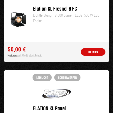
Elation KL Fresnel 8 FC
Lichtleistung: 18.000 Lumen, LEDs: 500 W LED
Engine,…
50,00
€
DETAILS
Mietpreis
zzgl. MwSt. abzgl. Rabatt
LED LICHT
SCHEINWERFER
ELATION KL Panel