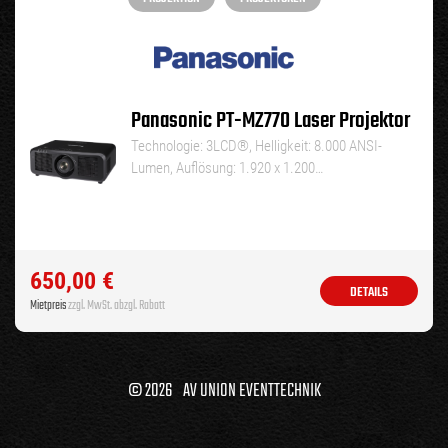
Panasonic PT-MZ770 Laser Projektor
Technologie: 3LCD®, Helligkeit: 8.000 ANSI-
Lumen, Auflösung: 1.920 x 1.200…
650,00
€
DETAILS
Mietpreis
zzgl. MwSt. abzgl. Rabatt
© 2026 AV UNION EVENTTECHNIK