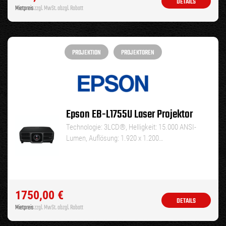
DETAILS
Mietpreis
zzgl. MwSt. abzgl. Rabatt
PROJEKTION
PROJEKTOREN
Epson EB-L1755U Laser Projektor
Technologie: 3LCD®, Helligkeit: 15.000 ANSI-
Lumen, Auflösung: 1.920 x 1.200…
1750,00
€
DETAILS
Mietpreis
zzgl. MwSt. abzgl. Rabatt