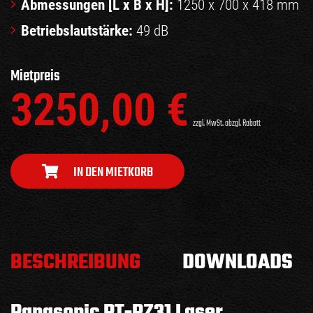
Abmessungen [L x B x H]:
1250 x 700 x 418 mm
Betriebslautstärke:
49 dB
Mietpreis
3250,00
€
zzgl. MwSt. abzgl. Rabatt
IN DEN MIETKORB
BESCHREIBUNG
DOWNLOADS
Panasonic PT-RZ31 Laser