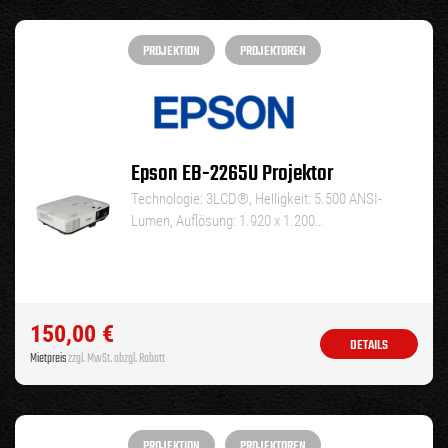
PROJEKTION
PROJEKTOREN
Epson EB-2265U Projektor
Technologie: 3LCD®, Helligkeit: 5.500 ANSI-
Lumen, Auflösung: 1.920 x 1.200…
150,00
€
DETAILS
Mietpreis
zzgl. MwSt. abzgl. Rabatt
PROJEKTION
PROJEKTOREN