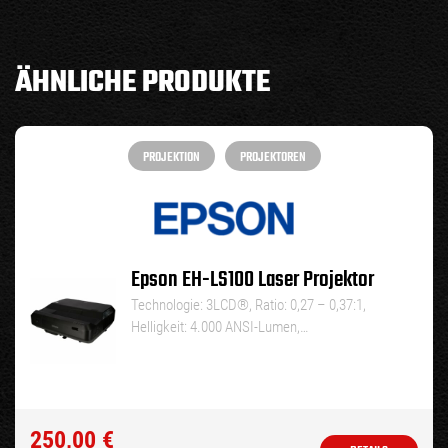
ÄHNLICHE PRODUKTE
PROJEKTION
PROJEKTOREN
Epson EH-LS100 Laser Projektor
Technologie: 3LCD®, Ratio: 0,27 – 0,37:1,
Helligkeit: 4.000 ANSI-Lumen,…
250,00
€