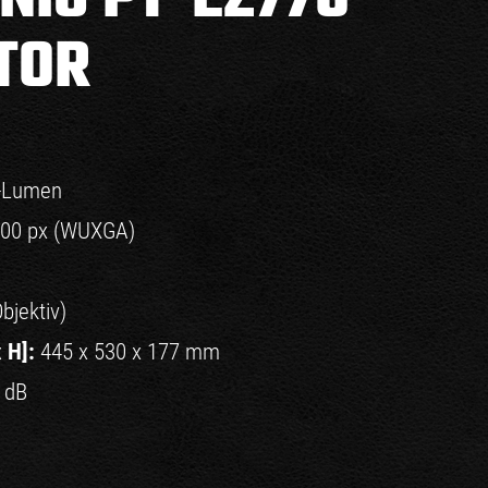
TOR
-Lumen
200 px (WUXGA)
bjektiv)
 H]:
445 x 530 x 177 mm
 dB