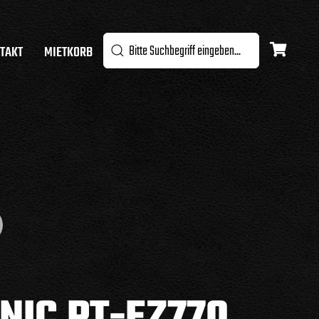
TAKT
MIETKORB
NIC PT-EZ770