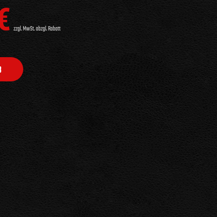
€
zzgl. MwSt. abzgl. Rabatt
B