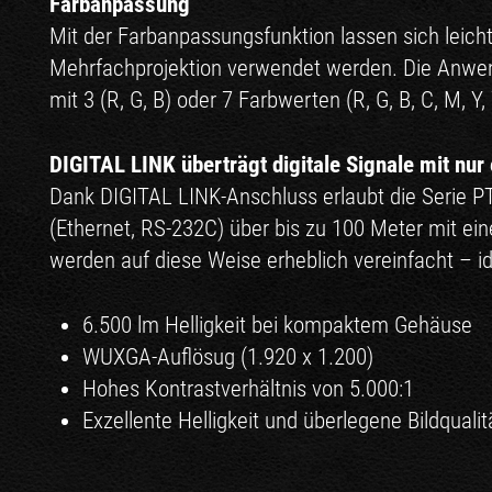
Farbanpassung
Mit der Farbanpassungsfunktion lassen sich leic
Mehrfachprojektion verwendet werden. Die Anwendu
mit 3 (R, G, B) oder 7 Farbwerten (R, G, B, C, M, Y,
DIGITAL LINK überträgt digitale Signale mit nur
Dank DIGITAL LINK-Anschluss erlaubt die Serie P
(Ethernet, RS-232C) über bis zu 100 Meter mit e
werden auf diese Weise erheblich vereinfacht – i
6.500 lm Helligkeit bei kompaktem Gehäuse
WUXGA-Auflösug (1.920 x 1.200)
Hohes Kontrastverhältnis von 5.000:1
Exzellente Helligkeit und überlegene Bildqualit