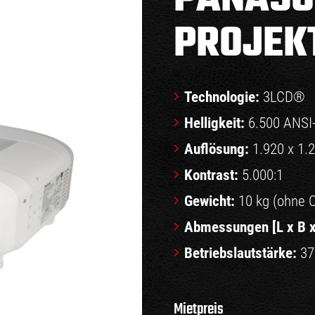
PROJEK
Technologie:
3LCD®
Helligkeit:
6.500 ANSI
Auflösung:
1.920 x 1.
Kontrast:
5.000:1
Gewicht:
10 kg (ohne O
Abmessungen [L x B x
Betriebslautstärke:
37
Mietpreis