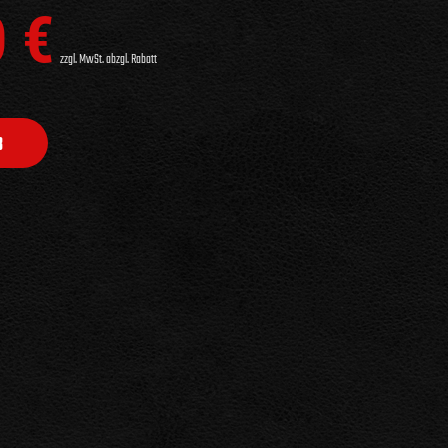
0
€
zzgl. MwSt. abzgl. Rabatt
B