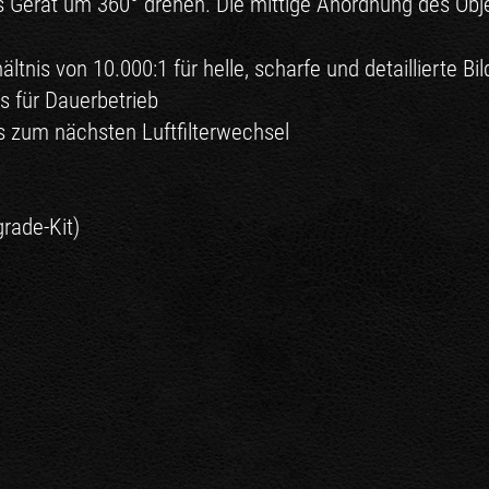
s Gerät um 360° drehen. Die mittige Anordnung des Objekt
tnis von 10.000:1 für helle, scharfe und detaillierte Bil
 für Dauerbetrieb
is zum nächsten Luftfilterwechsel
rade-Kit)