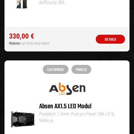
Auflösung: 304…
330,00
€
DETAILS
Mietpreis
zzgl. MwSt. abzgl. Rabatt
LED WÄNDE
PANELS
Absen AX1.5 LED Modul
Pixelpitch: 1,5mm, Pixel pro Panel: 384 x 216,
Maße je…