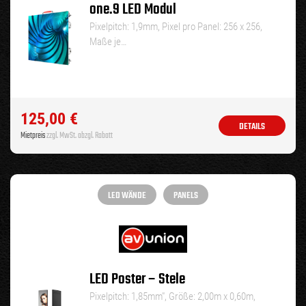
one.9 LED Modul
Pixelpitch: 1,9mm, Pixel pro Panel: 256 x 256,
Maße je…
125,00
€
DETAILS
Mietpreis
zzgl. MwSt. abzgl. Rabatt
LED WÄNDE
PANELS
LED Poster – Stele
Pixelpitch: 1,85mm″, Größe: 2,00m x 0,60m,