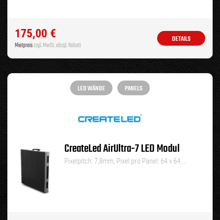
175,00
€
DETAILS
Mietpreis
zzgl. MwSt. abzgl. Rabatt
LED WÄNDE
PANELS
CreateLed AirUltra-7 LED Modul
Pixelpitch: 7,8mm, Pixel pro Panel: 64 x 64,…