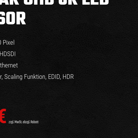
SOR
 Pixel
 HDSDI
thernet
, Scaling Funktion, EDID, HDR
€
zzgl. MwSt. abzgl. Rabatt