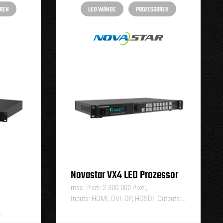
REN
LED WÄNDE
PROZESSOREN
Novastar VX4 LED Prozessor
max. Pixel: 2.300.000 Pixel,
Inputs: HDMI, DVI, DP, HDSDI, Outputs:…
…