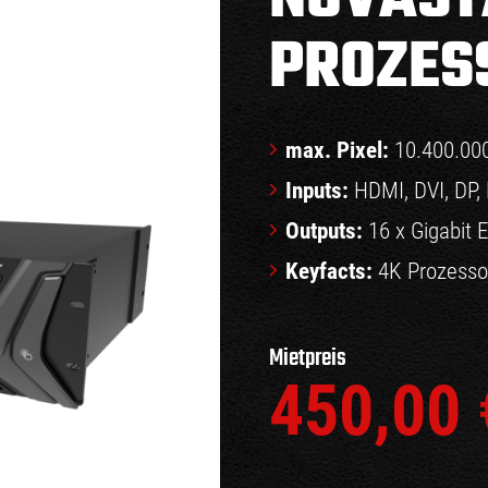
PROZES
max. Pixel:
10.400.000
Inputs:
HDMI, DVI, DP,
Outputs:
16 x Gigabit E
Keyfacts:
4K Prozessor
Mietpreis
450,00