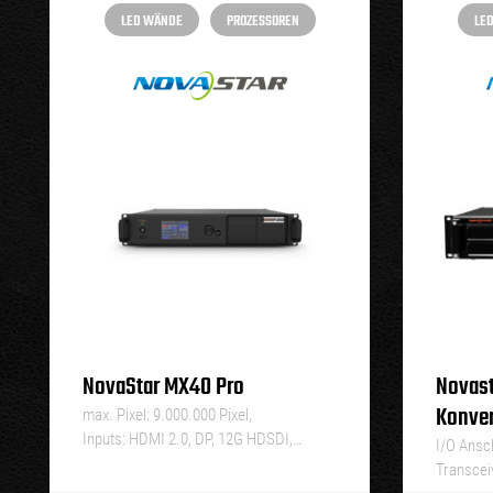
LED WÄNDE
PROZESSOREN
LE
NovaStar MX40 Pro
Novast
Konver
max. Pixel: 9.000.000 Pixel,
Inputs: HDMI 2.0, DP, 12G HDSDI,…
I/O Ansc
Transcei