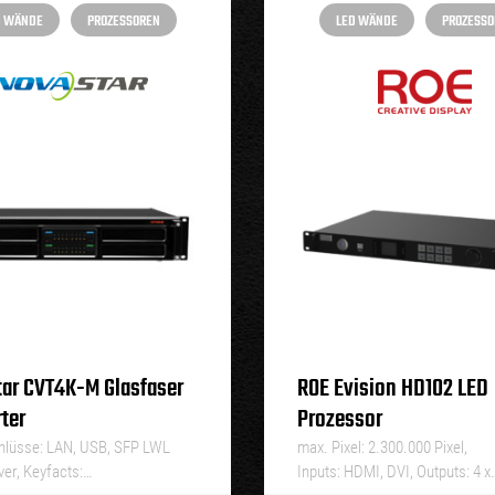
D WÄNDE
PROZESSOREN
LED WÄNDE
PROZESSO
ar CVT4K-M Glasfaser
ROE Evision HD102 LED
ter
Prozessor
hlüsse: LAN, USB, SFP LWL
max. Pixel: 2.300.000 Pixel,
ver, Keyfacts:…
Inputs: HDMI, DVI, Outputs: 4 x