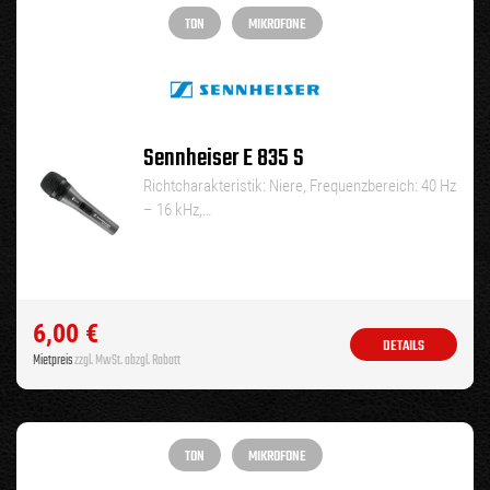
TON
MIKROFONE
Sennheiser E 835 S
Richtcharakteristik: Niere, Frequenzbereich: 40 Hz
– 16 kHz,…
6,00
€
DETAILS
Mietpreis
zzgl. MwSt. abzgl. Rabatt
TON
MIKROFONE