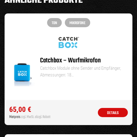
ÄHNLICHE PRODUKTE
TON
MIKROFONE
Catchbox – Wurfmikrofon
Catchbox Module ohne Sender und Empfänger,
Abmessungen: 18…
65,00
€
DETAILS
Mietpreis
zzgl. MwSt. abzgl. Rabatt