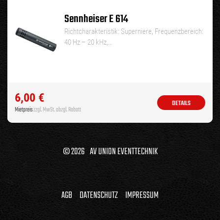
Sennheiser E 614
Richtcharakteristik: Superniere, Frequenzbereich:
40 Hz – 20 kHz,…
6,00
€
DETAILS
Mietpreis
zzgl. MwSt. abzgl. Rabatt
© 2026 AV UNION EVENTTECHNIK
AGB
DATENSCHUTZ
IMPRESSUM