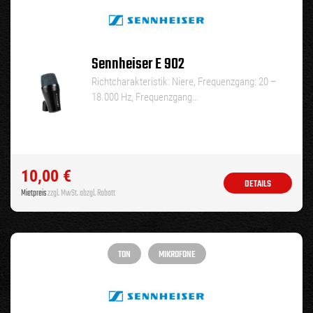
Sennheiser E 902
Richtcharakteristik: Niere, Frequenzgang: 20 –
18.000 Hz, Frequenzgang…
10,00
€
DETAILS
Mietpreis
zzgl. MwSt. abzgl. Rabatt
TON
MIKROFONE