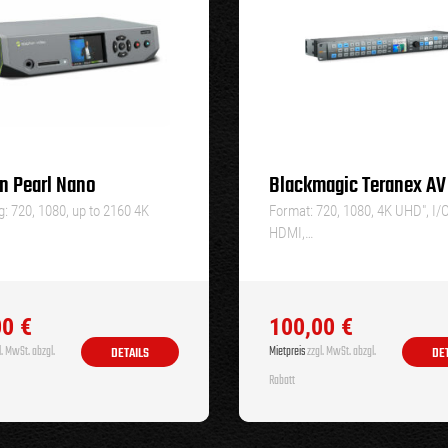
n Pearl Nano
Blackmagic Teranex AV
: 720, 1080, up to 2160 4K
Format: 720, 1080, 4K UHD″, I/
HDMI,…
00
€
100,00
€
. MwSt. abzgl.
Mietpreis
zzgl. MwSt. abzgl.
DETAILS
DE
Rabatt