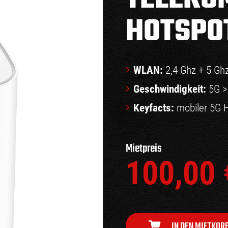
HOTSPO
WLAN:
2,4 Ghz + 5 Gh
Geschwindigkeit:
5G >
Keyfacts:
mobiler 5G H
Mietpreis
100,00
IN DEN MIETKOR