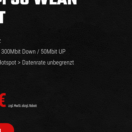
T
z
 300Mbit Down / 50Mbit UP
otspot > Datenrate unbegrenzt
€
zzgl. MwSt. abzgl. Rabatt
B