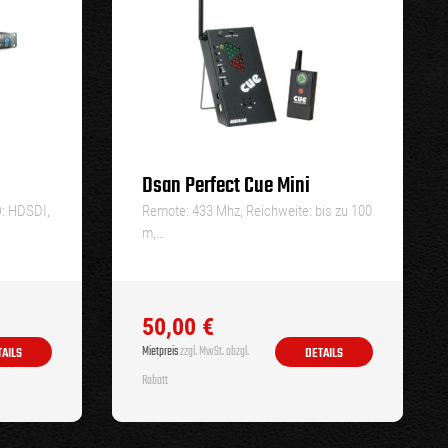
Dsan Perfect Cue Mini
O: HDSDI,
Remote: 433 Mhz, Reichweite: bis zu 100
m,…
50,00
€
Mietpreis
zzgl. MwSt. abzgl.
TAILS
DETAILS
Rabatt