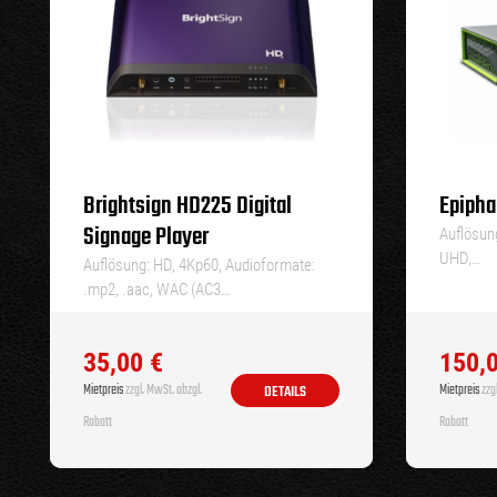
Brightsign HD225 Digital
Epipha
Signage Player
Auflösung
UHD,…
Auflösung: HD, 4Kp60, Audioformate:
.mp2, .aac, WAC (AC3…
35,00
€
150,
Mietpreis
zzgl. MwSt. abzgl.
Mietpreis
zzgl
DETAILS
Rabatt
Rabatt