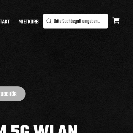
TAKT
MIETKORB
ZUBEHÖR
M 5G WLAN