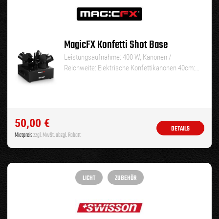
MagicFX Konfetti Shot Base
Leistungsaufnahme: 400 W, Kanonen /
Reichweite: Elektrische Konfettikanonen 40cm:…
50,00
€
DETAILS
Mietpreis
zzgl. MwSt. abzgl. Rabatt
LICHT
ZUBEHÖR