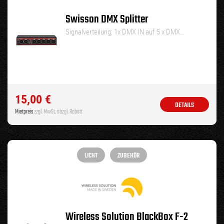
Swisson DMX Splitter
Signalverteilung: 1x DMX IN auf 5 x DMX…
15,00
€
DETAILS
Mietpreis
zzgl. MwSt. abzgl. Rabatt
LICHT
ZUBEHÖR
Wireless Solution BlackBox F-2