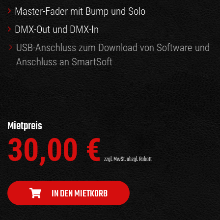
Master-Fader mit Bump und Solo
DMX-Out und DMX-In
USB-Anschluss zum Download von Software und
Anschluss an SmartSoft
SD Kartenschacht zum Speichern von
Showdaten
Mietpreis
30,00
€
zzgl. MwSt. abzgl. Rabatt
IN DEN MIETKORB