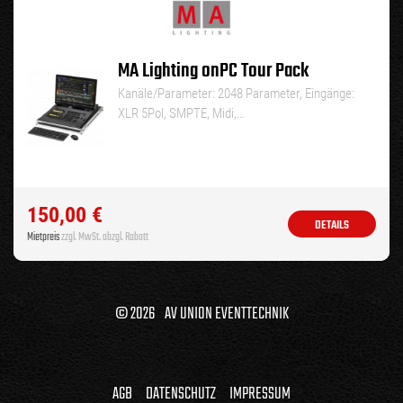
MA Lighting onPC Tour Pack
Kanäle/Parameter: 2048 Parameter, Eingänge:
XLR 5Pol, SMPTE, Midi,…
150,00
€
DETAILS
Mietpreis
zzgl. MwSt. abzgl. Rabatt
© 2026 AV UNION EVENTTECHNIK
AGB
DATENSCHUTZ
IMPRESSUM