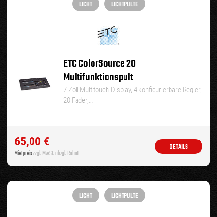
LICHT
LICHTPULTE
ETC ColorSource 20
Multifunktionspult
7 Zoll Multitouch-Display, 4 konfigurierbare Regler,
20 Fader,…
65,00
€
DETAILS
Mietpreis
zzgl. MwSt. abzgl. Rabatt
LICHT
LICHTPULTE