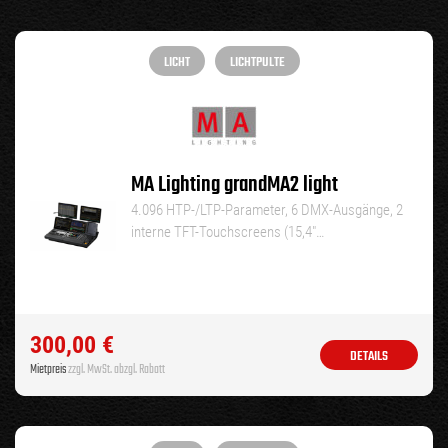
LICHT
LICHTPULTE
MA Lighting grandMA2 light
4.096 HTP-/LTP-Parameter, 6 DMX-Ausgänge, 2
interne TFT-Touchscreens (15,4″…
300,00
€
DETAILS
Mietpreis
zzgl. MwSt. abzgl. Rabatt